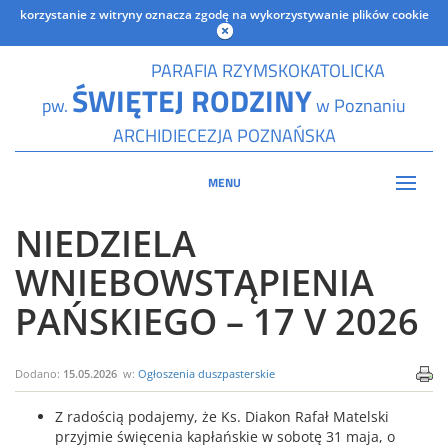
korzystanie z witryny oznacza zgodę na wykorzystywanie plików cookie
PARAFIA RZYMSKOKATOLICKA
ŚWIĘTEJ RODZINY
pw.
w Poznaniu
ARCHIDIECEZJA POZNAŃSKA
MENU
NIEDZIELA
WNIEBOWSTĄPIENIA
PAŃSKIEGO – 17 V 2026
Dodano:
15.05.2026
w:
Ogłoszenia duszpasterskie
Z radością podajemy, że Ks. Diakon Rafał Matelski
przyjmie święcenia kapłańskie w sobotę 31 maja, o