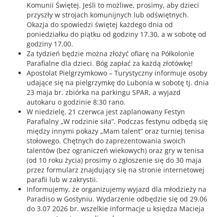
Komunii Świętej. Jeśli to możliwe, prosimy, aby dzieci
przyszły w strojach komunijnych lub odświętnych.
Okazja do spowiedzi świętej każdego dnia od
poniedziałku do piątku od godziny 17.30, a w sobotę od
godziny 17.00.
Za tydzień będzie można złożyć ofiarę na Półkolonie
Parafialne dla dzieci. Bóg zapłać za każdą złotówkę!
Apostolat Pielgrzymkowo – Turystyczny informuje osoby
udające się na pielgrzymkę do Lubonia w sobotę tj. dnia
23 maja br. zbiórka na parkingu SPAR, a wyjazd
autokaru o godzinie 8:30 rano.
W niedzielę, 21 czerwca jest zaplanowany Festyn
Parafialny „W rodzinie siła”. Podczas festynu odbędą się
między innymi pokazy „Mam talent” oraz turniej tenisa
stołowego. Chętnych do zaprezentowania swoich
talentów (bez ograniczeń wiekowych) oraz gry w tenisa
(od 10 roku życia) prosimy o zgłoszenie się do 30 maja
przez formularz znajdujący się na stronie internetowej
parafii lub w zakrystii.
Informujemy, że organizujemy wyjazd dla młodzieży na
Paradiso w Gostyniu. Wydarzenie odbędzie się od 29.06
do 3.07 2026 br. wszelkie informacje u księdza Macieja