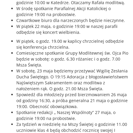
godzinie 10:00 w Katedrze. Otaczamy Rafała modlitwą.
W środę spotkanie Parafialnej Akcji Katolickiej o
godzinie 19:00 na probostwie.
Czwartkowe biuro dla narzeczonych będzie nieczynne.
W piątek 22 maja, o godzinie 19:00 w naszej parafii
odbędzie się koncert wielbienia.
W piątek, o godz. 19.00 w kaplicy chrzcielnej odbędzie
się konferencja chrzcielna.
Comiesięczne spotkanie Grupy Modlitewnej św. Ojca Pio
będzie w sobotę: o godz. 6.30 różaniec i o godz. 7.00
Msza Święta.
W sobotę, 23 maja będziemy przeżywać Wigilię Zesłania
Ducha Świętego. O 19:15 Adoracja z błogosławieństwem
Najświętszym Sakramentem oraz modlitwa z
nałożeniem rąk. O godz. 21.00 Msza Święta.
Spowiedź dla młodzieży przed bierzmowaniem 26 maja
od godziny 16:30, a próba generalna 21 maja o godzinie
19:00. Obecność obowiązkowa.
Spotkanie redakcji „ Naszej Wspólnoty” 27 maja, o
godzinie 19:00 na probostwie.
Za tydzień w niedzielę na Mszy Świętej o godzinie 11.00
uczniowie klas 4 będą obchodzić rocznicę swojej I