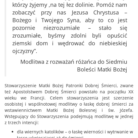
którzy żyjemy ,na tej łez dolinie. Pomóż nam
zobaczyć przy nas Jezusa Chrystusa –
Bożego i Twojego Syna, aby to co jest
pozornie niezrozumiałe – stało się
zrozumiałe, byśmy zdolni byli opuścić
ziemski dom i wędrować do niebieskiej
ojczyzny”.
Modlitwa z rozważań różańca do Siedmiu
Boleści Matki Bożej
Stowarzyszenie Matki Bożej Patronki Dobrej Śmierci, zwane
też Apostolstwem Dobrej Śmierci powstało na początku XX
wieku we Francji. Celem stowarzyszenia jest szerzenie
osobistej i wspólnotowej modlitwy o łaskę dobrej śmierci za
wstawiennictwem Matki Bożej Bolesnej i św. Józefa.
Wstępujący do Stowarzyszenia podejmują modlitwę w jednej
z trzech intencji:
dla wiernych katolików – o łaskę wierności i wytrwanie w
łasce uświęcającej aż do śmierci,