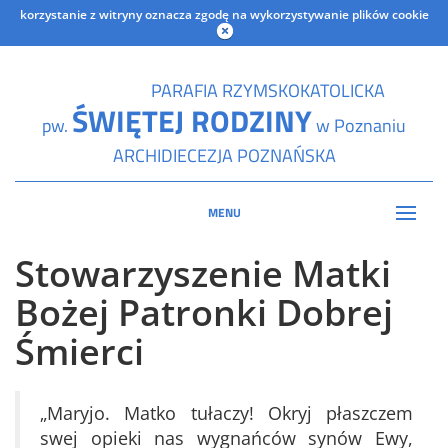
korzystanie z witryny oznacza zgodę na wykorzystywanie plików cookie
PARAFIA RZYMSKOKATOLICKA
ŚWIĘTEJ RODZINY
pw.
w Poznaniu
ARCHIDIECEZJA POZNAŃSKA
MENU
Stowarzyszenie Matki
Bożej Patronki Dobrej
Śmierci
„Maryjo. Matko tułaczy! Okryj płaszczem
swej opieki nas wygnańców synów Ewy,