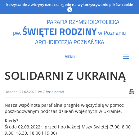
korzystanie z witryny oznacza zgodę na wykorzystywanie plików cookie
PARAFIA RZYMSKOKATOLICKA
ŚWIĘTEJ RODZINY
pw.
w Poznaniu
ARCHIDIECEZJA POZNAŃSKA
MENU
SOLIDARNI Z UKRAINĄ
Dodano:
27.02.2022
w:
Z życia parafii
Nasza wspólnota parafialna pragnie włączyć się w pomoc
poszkodowanym podczas działań wojennych w Ukrainie.
Kiedy?
Środa 02.03.2022r. przed i po każdej Mszy Świętej (7.00, 8.00,
9.30, 16.30, 18.00 i 19.00)