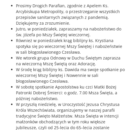
Prosimy Drogich Parafian, zgodnie z Apelem Ks.
Arcybiskupa Metropolity, o przestrzeganie wszystkich
przepisów sanitarnych związanych z pandemią.
Dziękujemy za zrozumienie.
Jutro, w poniedziałek, zapraszamy na nabożeństwo do
św. Józefa po Mszy Świętej wieczornej.
Również w poniedziałek krąg biblijny ks. Krystiana
spotyka się po wieczornej Mszy Świętej i nabożeństwie
w sali błogosławionego Czesława.
We wtorek grupa Odnowy w Duchu Świętym zaprasza
na wieczorną Mszę Świętą oraz Adorację.
W środę krąg biblijny ks. Dawida ma swoje spotkanie po
wieczornej Mszy Świętej i Nowennie w sali
błogosławionego Czesława.
W sobotę spotkanie Apostolstwa ku czci Matki Bożej
Patronki Dobrej Śmierci: o godz. 7.00 Msza Święta, a
później nabożeństwo.
W przyszłą niedzielę, w Uroczystość Jezusa Chrystusa
Króla Wszechświata, organizujemy w naszej parafii
tradycyjne Święto Małżeństw. Msza Święta w intencji
małżonków obchodzących w tym roku większe
jubileusze, czyli od 25-lecia do 65–lecia zostanie