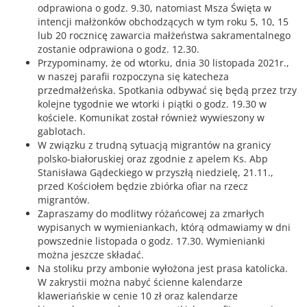
odprawiona o godz. 9.30, natomiast Msza Święta w
intencji małżonków obchodzących w tym roku 5, 10, 15
lub 20 rocznicę zawarcia małżeństwa sakramentalnego
zostanie odprawiona o godz. 12.30.
Przypominamy, że od wtorku, dnia 30 listopada 2021r.,
w naszej parafii rozpoczyna się katecheza
przedmałżeńska. Spotkania odbywać się będą przez trzy
kolejne tygodnie we wtorki i piątki o godz. 19.30 w
kościele. Komunikat został również wywieszony w
gablotach.
W związku z trudną sytuacją migrantów na granicy
polsko-białoruskiej oraz zgodnie z apelem Ks. Abp
Stanisława Gądeckiego w przyszłą niedzielę, 21.11.,
przed Kościołem będzie zbiórka ofiar na rzecz
migrantów.
Zapraszamy do modlitwy różańcowej za zmarłych
wypisanych w wymieniankach, którą odmawiamy w dni
powszednie listopada o godz. 17.30. Wymienianki
można jeszcze składać.
Na stoliku przy ambonie wyłożona jest prasa katolicka.
W zakrystii można nabyć ścienne kalendarze
klaweriańskie w cenie 10 zł oraz kalendarze