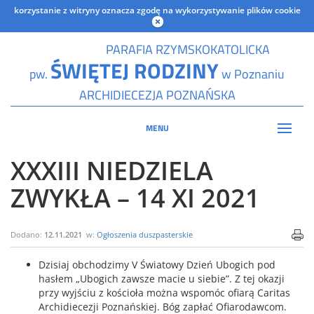
korzystanie z witryny oznacza zgodę na wykorzystywanie plików cookie
PARAFIA RZYMSKOKATOLICKA
ŚWIĘTEJ RODZINY
pw.
w Poznaniu
ARCHIDIECEZJA POZNAŃSKA
MENU
XXXIII NIEDZIELA
ZWYKŁA – 14 XI 2021
Dodano:
12.11.2021
w:
Ogłoszenia duszpasterskie
Dzisiaj obchodzimy V Światowy Dzień Ubogich pod
hasłem „Ubogich zawsze macie u siebie”. Z tej okazji
przy wyjściu z kościoła można wspomóc ofiarą Caritas
Archidiecezji Poznańskiej. Bóg zapłać Ofiarodawcom.