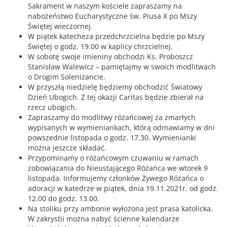
Sakrament w naszym kościele zapraszamy na
nabożeństwo Eucharystyczne św. Piusa X po Mszy
Świętej wieczornej.
W piątek katecheza przedchrzcielna będzie po Mszy
Świętej o godz. 19.00 w kaplicy chrzcielnej.
W sobotę swoje imieniny obchodzi Ks. Proboszcz
Stanisław Walewicz – pamiętajmy w swoich modlitwach
o Drogim Solenizancie.
W przyszłą niedzielę będziemy obchodzić Światowy
Dzień Ubogich. Z tej okazji Caritas będzie zbierał na
rzecz ubogich.
Zapraszamy do modlitwy różańcowej za zmarłych
wypisanych w wymieniankach, którą odmawiamy w dni
powszednie listopada o godz. 17.30. Wymienianki
można jeszcze składać.
Przypominamy o różańcowym czuwaniu w ramach
zobowiązania do Nieustającego Różańca we wtorek 9
listopada. Informujemy członków Żywego Różańca o
adoracji w katedrze w piątek, dnia 19.11.2021r. od godz.
12.00 do godz. 13.00.
Na stoliku przy ambonie wyłożona jest prasa katolicka.
W zakrystii można nabyć ścienne kalendarze