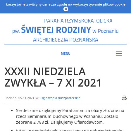
korzystanie z witryny oznacza zgodę na wykorzystywanie plików cookie
PARAFIA RZYMSKOKATOLICKA
ŚWIĘTEJ RODZINY
pw.
w Poznaniu
ARCHIDIECEZJA POZNAŃSKA
MENU
XXXII NIEDZIELA
ZWYKŁA – 7 XI 2021
Dodano:
05.11.2021
w:
Ogłoszenia duszpasterskie
Serdecznie dziękujemy Parafianom za ofiary złożone na
rzecz Seminarium Duchownego w Poznaniu. Zostało
zebrane 2 788 zł. Dziękujemy Ofiarodawcom.
Jutro, w poniedziałek, zapraszamy na nabożeństwo do