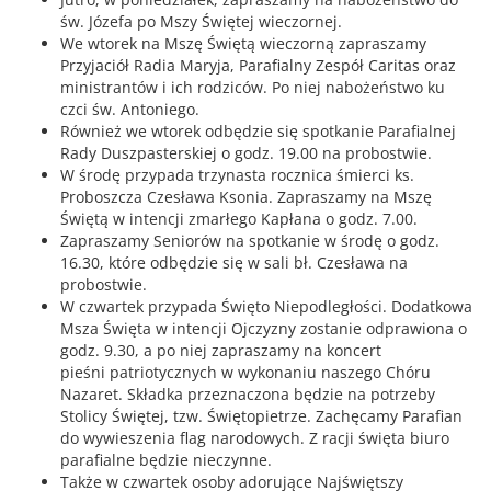
św. Józefa po Mszy Świętej wieczornej.
We wtorek na Mszę Świętą wieczorną zapraszamy
Przyjaciół Radia Maryja, Parafialny Zespół Caritas oraz
ministrantów i ich rodziców. Po niej nabożeństwo ku
czci św. Antoniego.
Również we wtorek odbędzie się spotkanie Parafialnej
Rady Duszpasterskiej o godz. 19.00 na probostwie.
W środę przypada trzynasta rocznica śmierci ks.
Proboszcza Czesława Ksonia. Zapraszamy na Mszę
Świętą w intencji zmarłego Kapłana o godz. 7.00.
Zapraszamy Seniorów na spotkanie w środę o godz.
16.30, które odbędzie się w sali bł. Czesława na
probostwie.
W czwartek przypada Święto Niepodległości. Dodatkowa
Msza Święta w intencji Ojczyzny zostanie odprawiona o
godz. 9.30, a po niej zapraszamy na koncert
pieśni patriotycznych w wykonaniu naszego Chóru
Nazaret. Składka przeznaczona będzie na potrzeby
Stolicy Świętej, tzw. Świętopietrze. Zachęcamy Parafian
do wywieszenia flag narodowych. Z racji święta biuro
parafialne będzie nieczynne.
Także w czwartek osoby adorujące Najświętszy