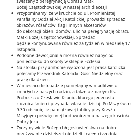
związany z peregrynacją Obrazu Matki
Bożej Częstochowskiej w naszej archidiecezji
Przypominamy, że w kruchcie od ul. Promienistej,
Parafialny Oddział Akcji Katolickiej prowadzi sprzedaż
obrazów, różańców, flag i innych akcesoriów
do dekoracji okien, domów, ulic na peregrynację obrazu
Matki Bożej Częstochowskiej. Sprzedaż
będzie kontynuowana również za tydzień w niedzielę 17
listopada.
Podobne dewocjonalia można również nabyć od
poniedziałku do soboty w sklepie Ecclesia.
Na stoliku przy ambonie wyłożona jest prasa katolicka.
polecamy Przewodnik Katolicki, Gość Niedzielny oraz
prasę dla dzieci.
W miesiącu listopadzie pamiętajmy w modlitwie o
zmarłych z naszych rodzin, a także o zmarłym Ks.
Proboszczu Czesławie Ksoniu, którego jedenasta
rocznica śmierci przypada właśnie dzisiaj. Po Mszy św. o
9.30 odsłonięcie pamiątkowej tablicy przy Krzyżu
Misyjnym poświęconej budowniczemu naszego kościoła.
Dobry Jezu…
Życzymy wiele Bożego błogosławieństwa na dobre
przeżywanie dzisiejszej niedzieli i całego tygodnia.