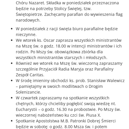
Chóru Nazaret. Składka w poniedziałek przeznaczona
będzie na potrzeby Stolicy Świętej, tzw.
Świętopietrze. Zachęcamy parafian do wywieszenia flag
narodowych.
W poniedziałek z racji święta biuro parafialne będzie
nieczynne.
We wtorek ks. Oscar zaprasza wszystkich ministrantów
na Mszę św. o godz. 18.00 w intencji ministrantów i ich
rodzin. Po Mszy św. obowiązkowa zbiórka dla
wszystkich ministrantów starszych i młodszych.
Również we wtorek na Mszę św. wieczorną zapraszamy
szczególnie Przyjaciół Radia Maryja oraz Parafialny
Zespół Caritas.
W środę imieniny obchodzi ks. prob. Stanisław Walewicz
– pamiętajmy w swoich modlitwach o Drogim
Solenizancie.
W czwartek zapraszamy na spotkanie wszystkich
chętnych, którzy chcieliby pogłębić swoją wiedzę nt.
Eucharystii – o godz. 16.30 na probostwie. Po Mszy św.
wieczornej nabożeństwo ku czci św. Piusa X.
Spotkanie Apostolstwa M.B. Patronki Dobrej Śmierci
będzie w sobotę: o godz. 8.00 Msza św. i potem