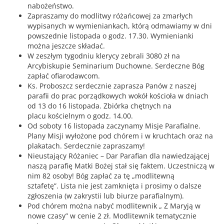
nabożeństwo.
Zapraszamy do modlitwy różańcowej za zmarłych
wypisanych w wymieniankach, którą odmawiamy w dni
powszednie listopada o godz. 17.30. Wymienianki
można jeszcze składać.
W zeszłym tygodniu klerycy zebrali 3080 zł na
Arcybiskupie Seminarium Duchowne. Serdeczne Bóg
zapłać ofiarodawcom.
Ks. Proboszcz serdecznie zaprasza Panów z naszej
parafii do prac porządkowych wokół kościoła w dniach
od 13 do 16 listopada. Zbiórka chętnych na
placu kościelnym o godz. 14.00.
Od soboty 16 listopada zaczynamy Misje Parafialne.
Plany Misji wyłożone pod chórem i w kruchtach oraz na
plakatach. Serdecznie zapraszamy!
Nieustający Różaniec – Dar Parafian dla nawiedzającej
naszą parafię Matki Bożej stał się faktem. Uczestniczą w
nim 82 osoby! Bóg zapłać za tę „modlitewną
sztafetę”. Lista nie jest zamknięta i prosimy o dalsze
zgłoszenia (w zakrystii lub biurze parafialnym).
Pod chórem można nabyć modlitewnik „ Z Maryją w
nowe czasy” w cenie 2 zł. Modlitewnik tematycznie