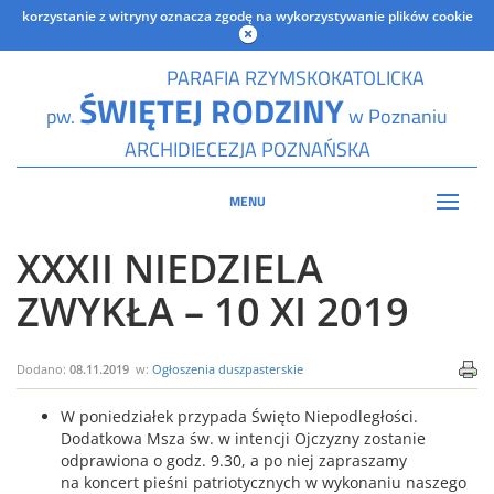
korzystanie z witryny oznacza zgodę na wykorzystywanie plików cookie
PARAFIA RZYMSKOKATOLICKA
ŚWIĘTEJ RODZINY
pw.
w Poznaniu
ARCHIDIECEZJA POZNAŃSKA
MENU
XXXII NIEDZIELA
ZWYKŁA – 10 XI 2019
Dodano:
08.11.2019
w:
Ogłoszenia duszpasterskie
W poniedziałek przypada Święto Niepodległości.
Dodatkowa Msza św. w intencji Ojczyzny zostanie
odprawiona o godz. 9.30, a po niej zapraszamy
na koncert pieśni patriotycznych w wykonaniu naszego