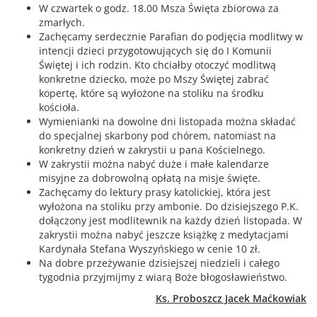
W czwartek o godz. 18.00 Msza Święta zbiorowa za
zmarłych.
Zachęcamy serdecznie Parafian do podjęcia modlitwy w
intencji dzieci przygotowujących się do I Komunii
Świętej i ich rodzin. Kto chciałby otoczyć modlitwą
konkretne dziecko, może po Mszy Świętej zabrać
kopertę, które są wyłożone na stoliku na środku
kościoła.
Wymienianki na dowolne dni listopada można składać
do specjalnej skarbony pod chórem, natomiast na
konkretny dzień w zakrystii u pana Kościelnego.
W zakrystii można nabyć duże i małe kalendarze
misyjne za dobrowolną opłatą na misje święte.
Zachęcamy do lektury prasy katolickiej, która jest
wyłożona na stoliku przy ambonie. Do dzisiejszego P.K.
dołączony jest modlitewnik na każdy dzień listopada. W
zakrystii można nabyć jeszcze książkę z medytacjami
Kardynała Stefana Wyszyńskiego w cenie 10 zł.
Na dobre przeżywanie dzisiejszej niedzieli i całego
tygodnia przyjmijmy z wiarą Boże błogosławieństwo.
Ks. Proboszcz Jacek Maćkowiak