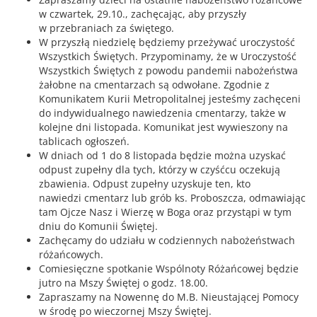
w czwartek, 29.10., zachęcając, aby przyszły
w przebraniach za świętego.
W przyszłą niedzielę będziemy przeżywać uroczystość
Wszystkich Świętych. Przypominamy, że w Uroczystość
Wszystkich Świętych z powodu pandemii nabożeństwa
żałobne na cmentarzach są odwołane. Zgodnie z
Komunikatem Kurii Metropolitalnej jesteśmy zachęceni
do indywidualnego nawiedzenia cmentarzy, także w
kolejne dni listopada. Komunikat jest wywieszony na
tablicach ogłoszeń.
W dniach od 1 do 8 listopada będzie można uzyskać
odpust zupełny dla tych, którzy w czyśćcu oczekują
zbawienia. Odpust zupełny uzyskuje ten, kto
nawiedzi cmentarz lub grób ks. Proboszcza, odmawiając
tam Ojcze Nasz i Wierzę w Boga oraz przystąpi w tym
dniu do Komunii Świętej.
Zachęcamy do udziału w codziennych nabożeństwach
różańcowych.
Comiesięczne spotkanie Wspólnoty Różańcowej będzie
jutro na Mszy Świętej o godz. 18.00.
Zapraszamy na Nowennę do M.B. Nieustającej Pomocy
w środę po wieczornej Mszy Świętej.