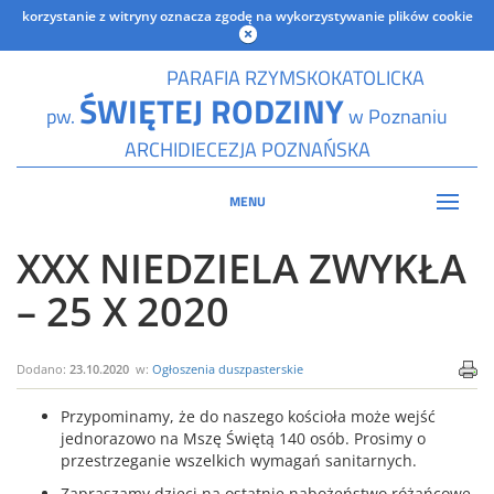
korzystanie z witryny oznacza zgodę na wykorzystywanie plików cookie
PARAFIA RZYMSKOKATOLICKA
ŚWIĘTEJ RODZINY
pw.
w Poznaniu
ARCHIDIECEZJA POZNAŃSKA
MENU
XXX NIEDZIELA ZWYKŁA
– 25 X 2020
Dodano:
23.10.2020
w:
Ogłoszenia duszpasterskie
Przypominamy, że do naszego kościoła może wejść
jednorazowo na Mszę Świętą 140 osób. Prosimy o
przestrzeganie wszelkich wymagań sanitarnych.
Zapraszamy dzieci na ostatnie nabożeństwo różańcowe