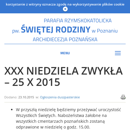
korzystanie z witryny oznacza zgodę na wykorzystywanie plików cookie
PARAFIA RZYMSKOKATOLICKA
ŚWIĘTEJ RODZINY
pw.
w Poznaniu
ARCHIDIECEZJA POZNAŃSKA
MENU
XXX NIEDZIELA ZWYKŁA
– 25 X 2015
Dodano:
23.10.2015
w:
Ogłoszenia duszpasterskie
W przyszłą niedzielę będziemy przeżywać uroczystość
Wszystkich Świętych. Nabożeństwa żałobne na
wszystkich cmentarzach poznańskich zostaną
odprawione w niedzielę o godz. 15.00.