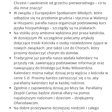
Chrzest i uwolnienie od grzechu pierworodnego – co to
dla mnie znaczy?
W związku z Europejskim Spotkaniem Młodych, które
odbędzie się na przełomie grudnia i stycznia w Walencji
w Hiszpanii, parafia nasza organizuje podstawowy kurs
języka hiszpańskiego – szczegóły są na plakatach.
Na stoliku przy ambonie wyłożona jest prasa katolicka.
W dzisiejszym PK szczególnie polecamy artykuły
dotyczące troski Kościoła o osoby rozwiedzione żyjące w
nowych związkach. Jest także List do Chorych, który
prosimy dostarczyć chorym do domów.
Tradycyjnie już parafia nasza wydała kalendarz na
przyszły rok, zawierający podstawowe informacje oraz
nawiązujący do bliskiego już Roku Miłosierdzia.
Kalendarz można nabyć dzisiaj przy wyjściu z kościoła w
cenie 5 zł. Prosimy bardzo zatroszczyć się o to, aby
parafialny kalendarz był w każdej rodzinie.
Zgodnie z zapowiedzią dzisiaj po Mszy św. Parafialny
Zespól Caritas będzie zbierał ofiary na pomoc
najuboższym rodzinom i dzieciom – dziękujemy
Ofiarodawcom.
Na dobre przeżywanie dzisiejszej niedzieli i całego