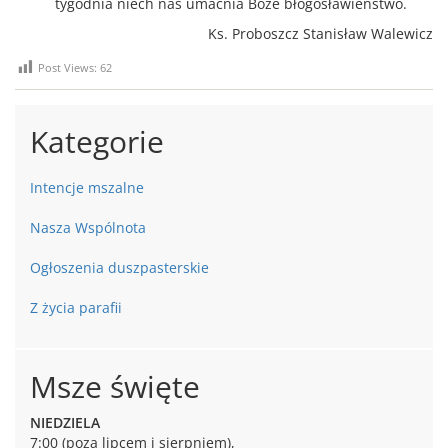
tygodnia niech nas umacnia Boże błogosławieństwo.
Ks. Proboszcz Stanisław Walewicz
Post Views:
62
Kategorie
Intencje mszalne
Nasza Wspólnota
Ogłoszenia duszpasterskie
Z życia parafii
Msze święte
NIEDZIELA
7:00 (poza lipcem i sierpniem),