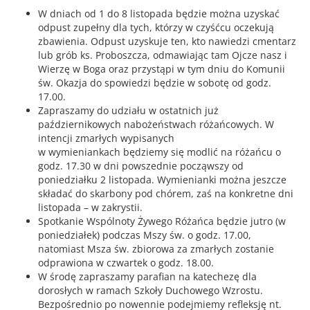
W dniach od 1 do 8 listopada będzie można uzyskać
odpust zupełny dla tych, którzy w czyśćcu oczekują
zbawienia. Odpust uzyskuje ten, kto nawiedzi cmentarz
lub grób ks. Proboszcza, odmawiając tam Ojcze nasz i
Wierzę w Boga oraz przystąpi w tym dniu do Komunii
św. Okazja do spowiedzi będzie w sobotę od godz.
17.00.
Zapraszamy do udziału w ostatnich już
październikowych nabożeństwach różańcowych. W
intencji zmarłych wypisanych
w wymieniankach będziemy się modlić na różańcu o
godz. 17.30 w dni powszednie począwszy od
poniedziałku 2 listopada. Wymienianki można jeszcze
składać do skarbony pod chórem, zaś na konkretne dni
listopada – w zakrystii.
Spotkanie Wspólnoty Żywego Różańca będzie jutro (w
poniedziałek) podczas Mszy św. o godz. 17.00,
natomiast Msza św. zbiorowa za zmarłych zostanie
odprawiona w czwartek o godz. 18.00.
W środę zapraszamy parafian na katechezę dla
dorosłych w ramach Szkoły Duchowego Wzrostu.
Bezpośrednio po nowennie podejmiemy refleksję nt.