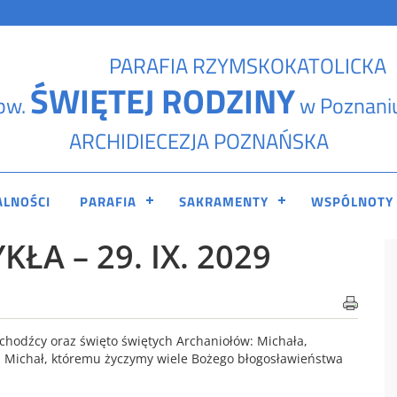
PARAFIA RZYMSKOKATOLICKA
ŚWIĘTEJ RODZINY
pw.
w Poznani
ARCHIDIECEZJA POZNAŃSKA
ALNOŚCI
PARAFIA
SAKRAMENTY
WSPÓLNOTY
ŁA – 29. IX. 2029
chodźcy oraz święto świętych Archaniołów: Michała,
s. Michał, któremu życzymy wiele Bożego błogosławieństwa