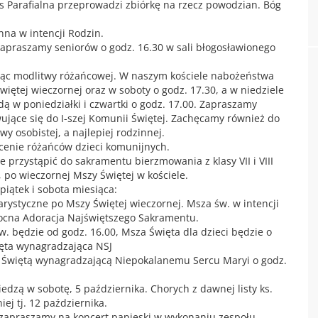
as Parafialna przeprowadzi zbiórkę na rzecz powodzian. Bóg
na w intencji Rodzin.
apraszamy seniorów o godz. 16.30 w sali błogosławionego
siąc modlitwy różańcowej. W naszym kościele nabożeństwa
ętej wieczornej oraz w soboty o godz. 17.30, a w niedziele
dą w poniedziałki i czwartki o godz. 17.00. Zapraszamy
wujące się do I-szej Komunii Świętej. Zachęcamy również do
 osobistej, a najlepiej rodzinnej.
ęcenie różańców dzieci komunijnych.
e przystąpić do sakramentu bierzmowania z klasy VII i VIII
 po wieczornej Mszy Świętej w kościele.
iątek i sobota miesiąca:
rystyczne po Mszy Świętej wieczornej. Msza św. w intencji
nocna Adoracja Najświętszego Sakramentu.
w. będzie od godz. 16.00, Msza Święta dla dzieci będzie o
ięta wynagradzająca NSJ
 Świętą wynagradzającą Niepokalanemu Sercu Maryi o godz.
dzą w sobotę, 5 października. Chorych z dawnej listy ks.
ej tj. 12 października.
e zapraszamy na koncert papieski w wykonaniu zespołu