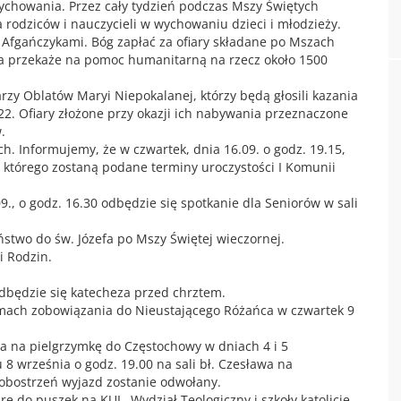
Wychowania. Przez cały tydzień podczas Mszy Świętych
 rodziców i nauczycieli w wychowaniu dzieci i młodzieży.
z Afgańczykami. Bóg zapłać za ofiary składane po Mszach
ska przekaże na pomoc humanitarną na rzecz około 1500
rzy Oblatów Maryi Niepokalanej, którzy będą głosili kazania
22. Ofiary złożone przy okazji ich nabywania przeznaczone
.
h. Informujemy, że w czwartek, dnia 16.09. o godz. 19.15,
 którego zostaną podane terminy uroczystości I Komunii
09., o godz. 16.30 odbędzie się spotkanie dla Seniorów w sali
stwo do św. Józefa po Mszy Świętej wieczornej.
 Rodzin.
 odbędzie się katecheza przed chrztem.
ach zobowiązania do Nieustającego Różańca w czwartek 9
a na pielgrzymkę do Częstochowy w dniach 4 i 5
u 8 września o godz. 19.00 na sali bł. Czesława na
obostrzeń wyjazd zostanie odwołany.
rę do puszek na KUL, Wydział Teologiczny i szkoły katolicie.