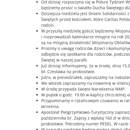
Od dzisiaj rozpoczyna się w Polsce Tydzień 
będziemy prosić o światło Ducha Świętego dla
Dzisiejsza niedziela jest Dniem Solidarności 
Świętych przed kościołem, które Caritas Pol
rodzin.
W przyszłą niedzielę gościć będziemy Misjona
i rozprowadzali kalendarze misyjne na rok 20
są na misyjną działalność Misjonarzy Oblatów
Prosimy o uwagę rodziców dzieci I-komunijnyc
odbędzie się spotkanie dla rodziców, podczas
Świętej w naszej parafii.
Już dzisiaj informujemy, że w środę, dnia 15.
bł. Czesława na probostwie.
Jutro, w poniedziałek, zapraszamy na nabożeń
We wtorek zapraszamy na nowennę w intencji
W środę przypada święto Narodzenia NMP.
W piątek o godz. 19.00 w kaplicy chrzcielnej
Przypominamy o różańcowym czuwaniu w ram
września.
Apostolat Pielgrzymkowo-Turystyczny zaprasz
października br. Zapisy z wpłatą 160 zł w dni
probostwie. Potrzebny numer PESEL. W razie 
W przyszłą niedzielę będzie można złożyć ofia