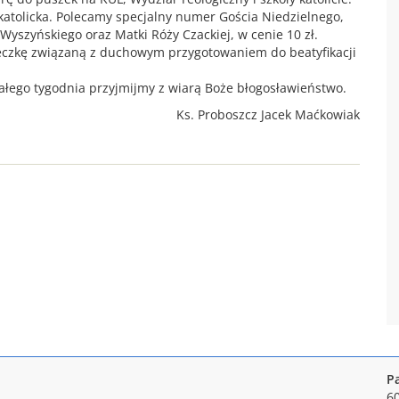
katolicka. Polecamy specjalny numer Gościa Niedzielnego,
 Wyszyńskiego oraz Matki Róży Czackiej, w cenie 10 zł.
ążeczkę związaną z duchowym przygotowaniem do beatyfikacji
 całego tygodnia przyjmijmy z wiarą Boże błogosławieństwo.
Ks. Proboszcz Jacek Maćkowiak
P
6