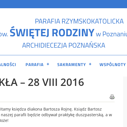
PARAFIA RZYMSKOKATOLICKA
ŚWIĘTEJ RODZINY
pw.
w Poznani
ARCHIDIECEZJA POZNAŃSKA
ALNOŚCI
PARAFIA
SAKRAMENTY
WSPÓLNOTY
ŁA – 28 VIII 2016
itamy księdza diakona Bartosza Rojnę. Ksiądz Bartosz
w naszej parafii będzie odbywał praktykę duszpasterską, a w
Boże!