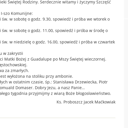
eki Świętej Rodziny. Serdecznie witamy i życzymy Szczęść
 I-szo Komunijne:
ii św. w sobotę o godz. 9.30, spowiedź i próba we wtorek o
ii św. w sobotę o godz. 11.00, spowiedź i próba w środę o
ii św. w niedzielę o godz. 16.00, spowiedź i próba w czwartek
 w zakrystii
i Matki Bożej z Guadalupe po Mszy Świętej wieczornej.
ęstochowskiej.
wa za zmarłych.
 jest wyłożona na stoliku przy ambonie.
ch w ostatnim czasie, śp.: Stanisława Drzewiecka, Piotr
Romuald Domaser. Dobry Jezu, a nasz Panie…
 całego tygodnia przyjmijmy z wiarą Boże błogosławieństwo.
Ks. Proboszcz Jacek Maćkowiak