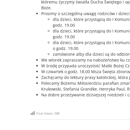
któremu życzymy światła Ducha Świętego i opi
Boże.
Prosimy o szczególną uwagę rodziców i dzieci
dla dzieci, które przystąpią do I Komun
godz. 19.00
dla dzieci, które przystąpią do I Komun
godz. 19.00
dla dzieci, które przystąpią do I Komun
o godz. 19.00
zamówione alby dla dzieci są do odbioru
We wtorek zapraszamy na nabożeństwo ku czc
W środę przypada uroczystość Matki Bożej Cz
W czwartek o godz. 18.00 Msza Święta zbioro
Zachęcamy do lektury prasy katolickiej, która
Polecamy Bożemu Miłosierdziu parafian zmarły
Krukowski, Stefania Grandke, Henryka Paul, 
Na dobre przeżywanie dzisiejszej niedzieli i
Post Views:
588