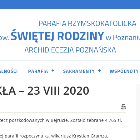
PARAFIA RZYMSKOKATOLICKA
ŚWIĘTEJ RODZINY
pw.
w Poznani
ARCHIDIECEZJA POZNAŃSKA
ALNOŚCI
PARAFIA
SAKRAMENTY
WSPÓLNOTY
A – 23 VIII 2020
zecz poszkodowanych w Bejrucie. Zostało zebrane 4 765 zł.
 parafii rozpoczyna ks. wikariusz Krystian Gramza,