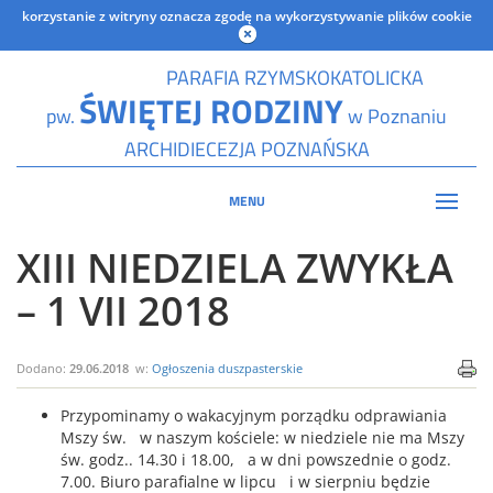
korzystanie z witryny oznacza zgodę na wykorzystywanie plików cookie
PARAFIA RZYMSKOKATOLICKA
ŚWIĘTEJ RODZINY
pw.
w Poznaniu
ARCHIDIECEZJA POZNAŃSKA
MENU
XIII NIEDZIELA ZWYKŁA
– 1 VII 2018
Dodano:
29.06.2018
w:
Ogłoszenia duszpasterskie
Przypominamy o wakacyjnym porządku odprawiania
Mszy św. w naszym kościele: w niedziele nie ma Mszy
św. godz.. 14.30 i 18.00, a w dni powszednie o godz.
7.00. Biuro parafialne w lipcu i w sierpniu będzie