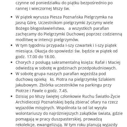
czynne od poniedziałku do piątku bezpośrednio po
rannej i wieczornej Mszy św.
W piątek wyrusza Piesza Poznańska Pielgrzymka na
Jasną Górę. Uczestnikom pielgrzymki życzymy wiele
Bożego błogosławieństwa, a wszystkich parafian
zachęcamy do Pielgrzymki Duchowej poprzez codzienną
modlitwę w intencji pielgrzymów.
W tym tygodniu przypada I-szy czwartek i I-szy piątek
miesiąca. Okazja do spowiedzi św. będzie w piątek od
godz. 17.00 do 18.00.
Chorych z posługą sakramentalną księża: Rafał i Maciej
odwiedzą w sobotę w godzinach przedpołudniowych.
W sobotę grupa naszych parafian wyjeżdża pod
duchową opieką ks. Piotra na pielgrzymkę Szlakiem
Jakubowym. Zbiórka uczestników na parkingu przy
Piotrze i Pawle o godz. 7.45.
Dzisiaj po Mszy świętej członkowie Ruchu Światło-Życie
Archidiecezji Poznańskiej będą zbierać ofiary na rzecz
wyjazdów misyjnych. Wspólnota ta od lat wysyła
wolontariuszy do najróżniejszych zakątków świata, gdzie
pomagają w pracy duszpasterskiej, prowadzą
rekolekcje, ewangelizują. W tym roku planują wyjazdy