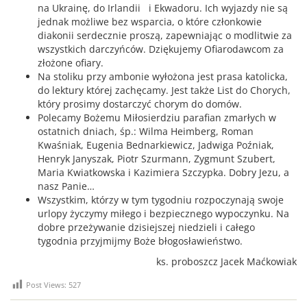
na Ukrainę, do Irlandii i Ekwadoru. Ich wyjazdy nie są
jednak możliwe bez wsparcia, o które członkowie
diakonii serdecznie proszą, zapewniając o modlitwie za
wszystkich darczyńców. Dziękujemy Ofiarodawcom za
złożone ofiary.
Na stoliku przy ambonie wyłożona jest prasa katolicka,
do lektury której zachęcamy. Jest także List do Chorych,
który prosimy dostarczyć chorym do domów.
Polecamy Bożemu Miłosierdziu parafian zmarłych w
ostatnich dniach, śp.: Wilma Heimberg, Roman
Kwaśniak, Eugenia Bednarkiewicz, Jadwiga Poźniak,
Henryk Janyszak, Piotr Szurmann, Zygmunt Szubert,
Maria Kwiatkowska i Kazimiera Szczypka. Dobry Jezu, a
nasz Panie…
Wszystkim, którzy w tym tygodniu rozpoczynają swoje
urlopy życzymy miłego i bezpiecznego wypoczynku. Na
dobre przeżywanie dzisiejszej niedzieli i całego
tygodnia przyjmijmy Boże błogosławieństwo.
ks. proboszcz Jacek Maćkowiak
Post Views:
527