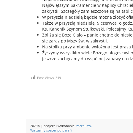
Najświętszym Sakramencie w Kaplicy Chrzciel
zakrystii. Szczegóły zamieszczone są na tabli
W przyszłą niedzielę będzie można złożyć ofiar
Także w przyszłą niedzielę, 9 czerwca, o god
Ks. Kanonik Szynom Stułkowski. Polecajmy Ks
Zbliża się Boże Ciało – panie chętne do niesi
się zaraz po Mszy św. w zakrystii.
Na stoliku przy ambonie wyłożona jest prasa 
Życzymy wszystkim wiele Bożego błogosławieńs
jeszcze zachęcamy do wspólnej zabawy na dzi
Post Views:
549
2026© | projekt i wykonanie:
zacznijmy.
Wirtualny spacer po parafii