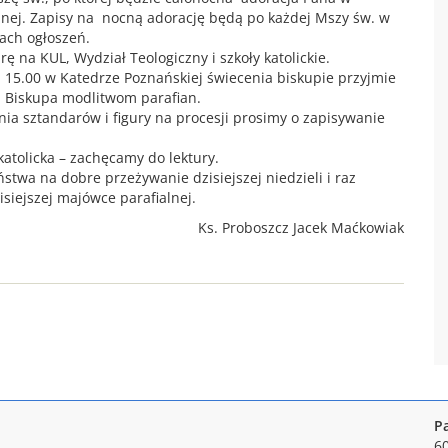
nej. Zapisy na nocną adorację będą po każdej Mszy św. w
cach ogłoszeń.
ę na KUL, Wydział Teologiczny i szkoły katolickie.
z. 15.00 w Katedrze Poznańskiej świecenia biskupie przyjmie
. Biskupa modlitwom parafian.
enia sztandarów i figury na procesji prosimy o zapisywanie
katolicka – zachęcamy do lektury.
twa na dobre przeżywanie dzisiejszej niedzieli i raz
siejszej majówce parafialnej.
Ks. Proboszcz Jacek Maćkowiak
P
6