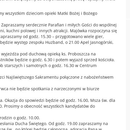
my wszystkim dzieciom opieki Matki Bożej i Bożego
 Zapraszamy serdecznie Parafian i miłych Gości do wspólnej
rni, kuchni polowej i innych atrakcji. Majówka rozpoczyna się
 zapraszamy od godz. 15.30 – przygotowano wiele gier,
 będzie występ zespołu Huzband, o 21.00 Apel Jasnogórski,
an wyjeżdża pod duchową opieką ks. Proboszcza na
ników będzie o godz. 6.30 i potem wyjazd sprzed kościoła.
b starszych i samotnych o godz. 16.30 w Centrum
zci Najświętszego Sakramentu połączone z nabożeństwem
erwca nie będzie spotkania z narzeczonymi w biurze
a. Okazja do spowiedzi będzie od godz. 16.00, Msza św. dla
.00. Prosimy o obecność wszystkich kandydatów do
rodzin o godz. 10.00.
Zesłania Ducha Świętego. Od godz. 19.00 zapraszamy na
szę św., po której będzie całonocna adoracja Pana w