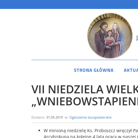
STRONA GŁÓWNA
AKTU
VII NIEDZIELA WIEL
„WNIEBOWSTAPIENI
Dodano:
31.05.2019
w:
Ogłoszenia duszpasterskie
W minioną niedzielę Ks. Proboszcz wręczył P
Arcybiskupa na kolejne 4 lata pracy w naszej