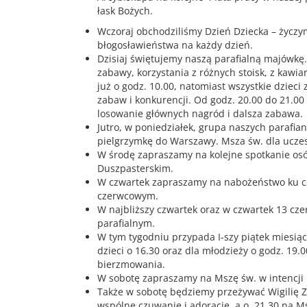
łask Bożych.
Wczoraj obchodziliśmy Dzień Dziecka – życzy
błogosławieństwa na każdy dzień.
Dzisiaj świętujemy naszą parafialną majówkę.
zabawy, korzystania z różnych stoisk, z kawia
już o godz. 10.00, natomiast wszystkie dzieci
zabaw i konkurencji. Od godz. 20.00 do 21.00
losowanie głównych nagród i dalsza zabawa.
Jutro, w poniedziałek, grupa naszych parafi
pielgrzymkę do Warszawy. Msza św. dla uczest
W środę zapraszamy na kolejne spotkanie osó
Duszpasterskim.
W czwartek zapraszamy na nabożeństwo ku c
czerwcowym.
W najbliższy czwartek oraz w czwartek 13 cz
parafialnym.
W tym tygodniu przypada I-szy piątek miesiąc
dzieci o 16.30 oraz dla młodzieży o godz. 19
bierzmowania.
W sobotę zapraszamy na Mszę św. w intencji 
Także w sobotę będziemy przeżywać Wigilię 
wspólne czuwanie i adorację, a o 21.30 na M