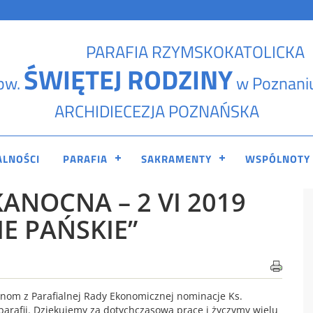
PARAFIA RZYMSKOKATOLICKA
ŚWIĘTEJ RODZINY
pw.
w Poznani
ARCHIDIECEZJA POZNAŃSKA
ALNOŚCI
PARAFIA
SAKRAMENTY
WSPÓLNOTY
KANOCNA – 2 VI 2019
E PAŃSKIE”
anom z Parafialnej Rady Ekonomicznej nominacje Ks.
 parafii. Dziękujemy za dotychczasową pracę i życzymy wielu