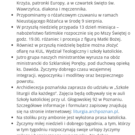
Krzyża, patronki Europy
,
a w czwartek święto św
.
Wawrzyńca, diakona i męczennika.
Przypominamy o różańcowym czuwaniu w ramach
Nieustającego Różańca w środę 9 sierpnia.
W
przyszłą niedzielę
przypada
13 dzień miesiąca –
n
abożeństwo
fatimskie
rozpocznie się
po
Msz
y
Święt
ej
o
godz. 19.00
, różaniec i procesja z figurą Matki Bożej.
Również w
przyszłą niedzielę będzie można złożyć
ofiarę na KUL, Wydział Teologiczny i szkoły katolickie.
Jutro grupa naszych ministrantów wyrusza na obóz
ministrancki do Szklarskiej Poręby,
pod duchową opieką
ks. Dawida. Ż
yczymy dobrego czasu wzajemnej
integracji, wypoczynku i modlitwy oraz bezpiecznego
powrotu.
Archidiecezja poznańska zaprasza do udziału w „Szkole
liturgii dla każdego”. Zajęcia będą odbywały się w auli
Szkoły katolickiej przy ul. Głogowskiej 92 w Poznaniu.
Szczegółowe informacje i formularz zapisowy znajdują
się na stronie internetowej:
liturgia.archpoznan.pl
.
Na stoliku przy ambonie jest wyłożona prasa katolicka
.
Życzymy miłej niedzieli i dobrego tygodnia, a tym, którzy
w tym tygodniu rozpoczynają swoje urlopy życzymy