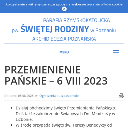
korzystanie z witryny oznacza zgodę na wykorzystywanie plików cookie
PARAFIA RZYMSKOKATOLICKA
ŚWIĘTEJ RODZINY
pw.
w Poznaniu
ARCHIDIECEZJA POZNAŃSKA
MENU
PRZEMIENIENIE
PAŃSKIE – 6 VIII 2023
Dodano:
05.08.2023
w:
Ogłoszenia duszpasterskie
Dzisiaj obchodzimy święto Przemienienia Pańskiego.
Dziś także zakończenie Światowych Dni Młodzieży w
Lizbonie.
W środę przypada
święto
św. Teresy Benedykty od