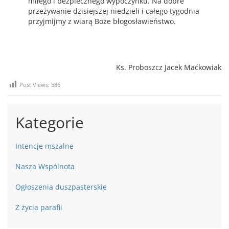
miłego i bezpiecznego wypoczynku
.
Na dobre
prze
ż
ywanie dzisiejszej niedzieli i całego tygodnia
przyjmijmy
z wiar
ą
Boże błogosławieństwo.
Ks. Proboszcz Jacek Maćkowiak
Post Views:
586
Kategorie
Intencje mszalne
Nasza Wspólnota
Ogłoszenia duszpasterskie
Z życia parafii