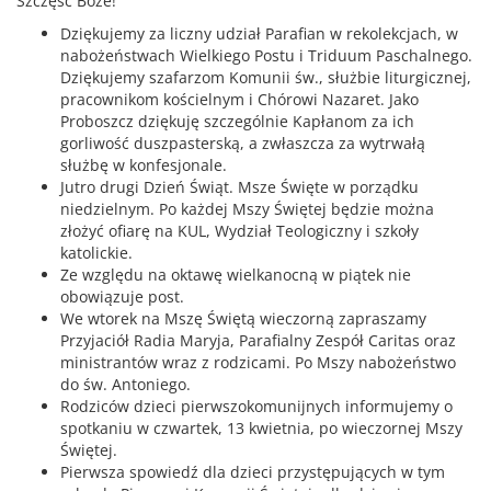
Szczęść Boże!
Dziękujemy za liczny udział Parafian w rekolekcjach, w
nabożeństwach Wielkiego Postu i Triduum Paschalnego.
Dziękujemy szafarzom Komunii św., służbie liturgicznej,
pracownikom kościelnym i Chórowi Nazaret. Jako
Proboszcz dziękuję szczególnie Kapłanom za ich
gorliwość duszpasterską, a zwłaszcza za wytrwałą
służbę w konfesjonale.
Jutro drugi Dzień Świąt. Msze Święte w porządku
niedzielnym. Po każdej Mszy Świętej będzie można
złożyć ofiarę na KUL, Wydział Teologiczny i szkoły
katolickie.
Ze względu na oktawę wielkanocną w piątek nie
obowiązuje post.
We wtorek na Mszę Świętą wieczorną zapraszamy
Przyjaciół Radia Maryja, Parafialny Zespół Caritas oraz
ministrantów wraz z rodzicami. Po Mszy nabożeństwo
do św. Antoniego.
Rodziców dzieci pierwszokomunijnych informujemy o
spotkaniu w czwartek, 13 kwietnia, po wieczornej Mszy
Świętej.
Pierwsza spowiedź dla dzieci przystępujących w tym