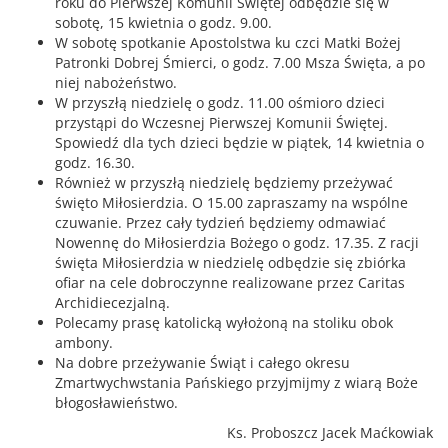
roku do Pierwszej Komunii Świętej odbędzie się w
sobotę, 15 kwietnia o godz. 9.00.
W sobotę spotkanie Apostolstwa ku czci Matki Bożej
Patronki Dobrej Śmierci, o godz. 7.00 Msza Święta, a po
niej nabożeństwo.
W przyszłą niedzielę o godz. 11.00 ośmioro dzieci
przystąpi do Wczesnej Pierwszej Komunii Świętej.
Spowiedź dla tych dzieci będzie w piątek, 14 kwietnia o
godz. 16.30.
Również w przyszłą niedzielę będziemy przeżywać
święto Miłosierdzia. O 15.00 zapraszamy na wspólne
czuwanie. Przez cały tydzień będziemy odmawiać
Nowennę do Miłosierdzia Bożego o godz. 17.35. Z racji
święta Miłosierdzia w niedzielę odbędzie się zbiórka
ofiar na cele dobroczynne realizowane przez Caritas
Archidiecezjalną.
Polecamy prasę katolicką wyłożoną na stoliku obok
ambony.
Na dobre przeżywanie Świąt i całego okresu
Zmartwychwstania Pańskiego przyjmijmy z wiarą Boże
błogosławieństwo.
Ks. Proboszcz Jacek Maćkowiak