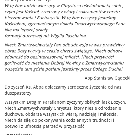
W tę Noc ludzie wierzący w Chrystusa uświadamiają sobie,
czym jest Kościół, zrodzony z wiary i sakramentów chrztu,
bierzmowania i Eucharystii. W tę Noc wszyscy jesteśmy
Kościołem, zgromadzonym dokoła Zmartwychwstałego Pana.
Nie ma lepszej szkoły
formacji duchowej niż Wigilia Paschalna.
Niech Zmartwychwstały Pan odbudowuje w was prawdziwy
obraz Boży wyryty w czasie chrztu świętego. Niech odnowi
zdolność do bezinteresownej miłości. Niech przywróci
gorliwość do niesienia Dobrej Nowiny o Zmartwychwstaniu
wszędzie tam gdzie posłani jesteśmy przez Bożego Ducha!
Abp Stanisław Gądecki
Do życzeń Ks. Abpa dołączamy serdeczne życzenia od nas,
duszpasterzy:
Wszystkim Drogim Parafianom życzymy obfitych łask Bożych.
Niech Zmartwychwstały Chrystus, który niesie odrodzenie
duchowe, obdarza wszystkich wiarą, nadzieją i miłością.
Niech da siłę do pokonywania codziennych trudności i
pozwoli z ufnością patrzeć w przyszłość.