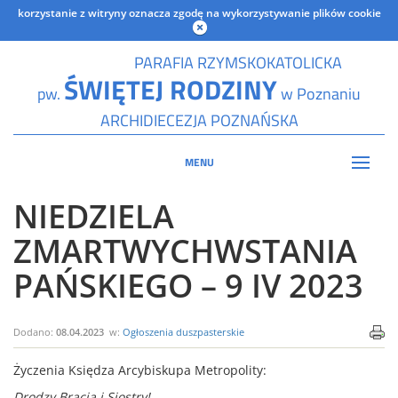
korzystanie z witryny oznacza zgodę na wykorzystywanie plików cookie
PARAFIA RZYMSKOKATOLICKA
ŚWIĘTEJ RODZINY
pw.
w Poznaniu
ARCHIDIECEZJA POZNAŃSKA
MENU
NIEDZIELA
ZMARTWYCHWSTANIA
PAŃSKIEGO – 9 IV 2023
Dodano:
08.04.2023
w:
Ogłoszenia duszpasterskie
Życzenia Księdza Arcybiskupa Metropolity:
Drodzy Bracia i Siostry!