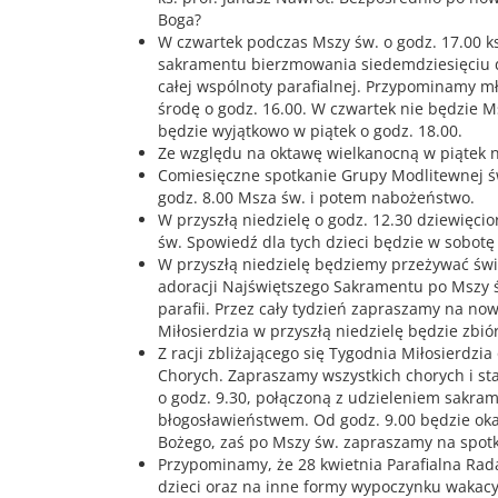
Boga?
W czwartek podczas Mszy św. o godz. 17.00 ks
sakramentu bierzmowania siedemdziesięciu
całej wspólnoty parafialnej. Przypominamy 
środę o godz. 16.00. W czwartek nie będzie M
będzie wyjątkowo w piątek o godz. 18.00.
Ze względu na oktawę wielkanocną w piątek n
Comiesięczne spotkanie Grupy Modlitewnej św.
godz. 8.00 Msza św. i potem nabożeństwo.
W przyszłą niedzielę o godz. 12.30 dziewięci
św. Spowiedź dla tych dzieci będzie w sobotę 
W przyszłą niedzielę będziemy przeżywać świ
adoracji Najświętszego Sakramentu po Mszy ś
parafii. Przez cały tydzień zapraszamy na now
Miłosierdzia w przyszłą niedzielę będzie zbió
Z racji zbliżającego się Tygodnia Miłosierdzi
Chorych. Zapraszamy wszystkich chorych i sta
o godz. 9.30, połączoną z udzieleniem sakra
błogosławieństwem. Od godz. 9.00 będzie okaz
Bożego, zaś po Mszy św. zapraszamy na spotk
Przypominamy, że 28 kwietnia Parafialna Rada
dzieci oraz na inne formy wypoczynku wakacy