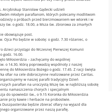
. Arcybiskup Stanisław Gądecki udzieli
 dwóm młodym parafianom, których polecamy modlitwom
młodzieży o próbach przed bierzmowaniem we wtorek i w
szy św. o godz. 18.00, a Msza św. zbiorowa za zmarłych
ie obowiązuje post.
 Ojca Pio będzie w sobotę: o godz. 7.30 różaniec, o
oro dzieci przystąpi do Wczesnej Pierwszej Komunii
o godz. 16.00.
ęto Miłosierdzia – zachęcamy do wspólnej
w. o 14.30, którą poprowadzą wspólnoty z naszej
ennę do Miłosierdzia Bożego o godz. 17.45. Z racji święta
rka ofiar na cele dobroczynne realizowane przez Caritas.
a organizujemy w naszej parafii tradycyjny Dzień
rszych parafian na uroczystą Mszę św. w najbliższą sobotę
mentu namaszczenia chorych i specjalnym
ja do spowiedzi św., o 9.15 Koronka do Miłosierdzia
anie przy kawie i herbacie na probostwie.
 Duszpasterska będzie zbierać ofiary na wyjazd dla
jnego organizowane przez naszą parafię.