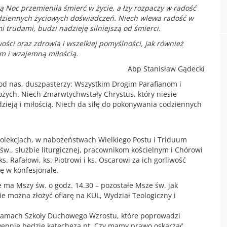
ą Noc przemieniła śmierć w życie, a łzy rozpaczy w radość
dziennych życiowych doświadczeń. Niech wlewa radość w
trudami, budzi nadzieję silniejszą od śmierci.
wości oraz zdrowia i wszelkiej pomyślności, jak również
m i wzajemną miłością.
Abp Stanisław Gądecki
od nas, duszpasterzy: Wszystkim Drogim Parafianom i
ożych. Niech Zmarwtychwstały Chrystus, który niesie
ieją i miłością. Niech da siłę do pokonywania codziennych
ekolekcjach, w nabożeństwach Wielkiego Postu i Triduum
w., służbie liturgicznej, pracownikom kościelnym i Chórowi
s. Rafałowi, ks. Piotrowi i ks. Oscarowi za ich gorliwość
ę w konfesjonale.
e ma Mszy św. o godz. 14.30 – pozostałe Msze św. jak
ie można złożyć ofiarę na KUL, Wydział Teologiczny i
ramach Szkoły Duchowego Wzrostu, które poprowadzi
wennie będzie katecheza pt. Czy mamy prawo oskarżać