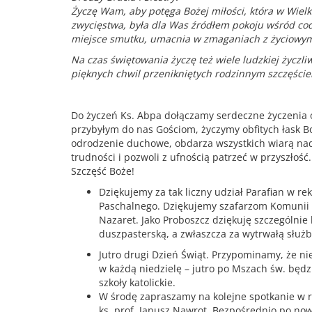
Życzę Wam, aby potęga Bożej miłości, która w Wielk
zwycięstwa, była dla Was źródłem pokoju wśród co
miejsce smutku, umacnia w zmaganiach z życiowymi 
Na czas świętowania życzę też wiele ludzkiej życzli
pięknych chwil przenikniętych rodzinnym szczęście
Do życzeń Ks. Abpa dołączamy serdeczne życzenia 
przybyłym do nas Gościom, życzymy obfitych łask B
odrodzenie duchowe, obdarza wszystkich wiarą nadz
trudności i pozwoli z ufnością patrzeć w przyszłość.
Szczęść Boże!
Dziękujemy za tak liczny udział Parafian w r
Paschalnego. Dziękujemy szafarzom Komunii ś
Nazaret. Jako Proboszcz dziękuję szczególnie k
duszpasterską, a zwłaszcza za wytrwałą służb
Jutro drugi Dzień Świąt. Przypominamy, że ni
w każdą niedzielę – jutro po Mszach św. będz
szkoły katolickie.
W środę zapraszamy na kolejne spotkanie w 
ks. prof. Janusz Nawrot. Bezpośrednio po no