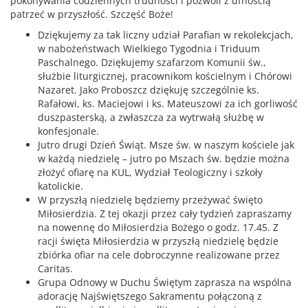
pokonywania codziennych trudności i pozwoli z ufnością
patrzeć w przyszłość. Szczęść Boże!
Dziękujemy za tak liczny udział Parafian w rekolekcjach,
w nabożeństwach Wielkiego Tygodnia i Triduum
Paschalnego. Dziękujemy szafarzom Komunii św.,
służbie liturgicznej, pracownikom kościelnym i Chórowi
Nazaret. Jako Proboszcz dziękuję szczególnie ks.
Rafałowi, ks. Maciejowi i ks. Mateuszowi za ich gorliwość
duszpasterską, a zwłaszcza za wytrwałą służbę w
konfesjonale.
Jutro drugi Dzień Świąt. Msze św. w naszym kościele jak
w każdą niedzielę – jutro po Mszach św. będzie można
złożyć ofiarę na KUL, Wydział Teologiczny i szkoły
katolickie.
W przyszłą niedzielę będziemy przeżywać święto
Miłosierdzia. Z tej okazji przez cały tydzień zapraszamy
na nowennę do Miłosierdzia Bożego o godz. 17.45. Z
racji święta Miłosierdzia w przyszłą niedzielę będzie
zbiórka ofiar na cele dobroczynne realizowane przez
Caritas.
Grupa Odnowy w Duchu Świętym zaprasza na wspólna
adorację Najświętszego Sakramentu połączoną z