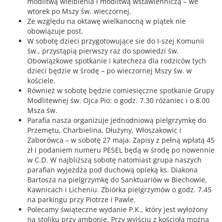
modlitwą wielbienia i modlitwą wstawienniczą – we
wtorek po Mszy św. wieczornej.
Ze względu na oktawę wielkanocną w piątek nie
obowiązuje post.
W sobotę dzieci przygotowujące sie do I-szej Komunii
św., przystąpią pierwszy raz do spowiedzi św.
Obowiązkowe spotkanie i katecheza dla rodziców tych
dzieci będzie w środę – po wieczornej Mszy św. w
kościele.
Również w sobotę będzie comiesięczne spotkanie Grupy
Modlitewnej św. Ojca Pio: o godz. 7.30 różaniec i o 8.00
Msza św.
Parafia nasza organizuje jednodniową pielgrzymkę do
Przemętu, Charbielina, Dłużyny, Włoszakowic i
Zaborówca – w sobotę 27 maja. Zapisy z pełną wpłatą 45
zł i podaniem numeru PESEL będą w środę po nowennie
w C.D. W najbliższą sobotę natomiast grupa naszych
parafian wyjeżdża pod duchową opieką ks. Diakona
Bartosza na pielgrzymkę do Sanktuariów w Biechowie,
Kawnicach i Licheniu. Zbiórka pielgrzymów o godz. 7.45
na parkingu przy Piotrze i Pawle.
Polecamy świąteczne wydanie P.K., który jest wyłożony
na stoliku przy ambonie. Przy wyjściu z kościoła można