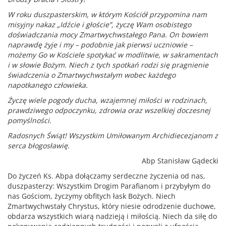
W roku duszpasterskim, w którym Kościół przypomina nam
misyjny nakaz „Idźcie i głoście”, życzę Wam osobistego
doświadczania mocy Zmartwychwstałego Pana. On bowiem
naprawdę żyje i my – podobnie jak pierwsi uczniowie –
możemy Go w Kościele spotykać w modlitwie, w sakramentach
i w słowie Bożym. Niech z tych spotkań rodzi się pragnienie
świadczenia o Zmartwychwstałym wobec każdego
napotkanego człowieka.
Życzę wiele pogody ducha, wzajemnej miłości w rodzinach,
prawdziwego odpoczynku, zdrowia oraz wszelkiej doczesnej
pomyślności.
Radosnych Świąt! Wszystkim Umiłowanym Archidiecezjanom z
serca błogosławię.
Abp Stanisław Gądecki
Do życzeń Ks. Abpa dołączamy serdeczne życzenia od nas,
duszpasterzy: Wszystkim Drogim Parafianom i przybyłym do
nas Gościom, życzymy obfitych łask Bożych. Niech
Zmartwychwstały Chrystus, który niesie odrodzenie duchowe,
obdarza wszystkich wiarą nadzieją i miłością. Niech da siłę do