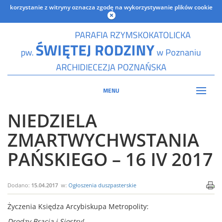
korzystanie z witryny oznacza zgodę na wykorzystywanie plików cookie
PARAFIA RZYMSKOKATOLICKA
ŚWIĘTEJ RODZINY
pw.
w Poznaniu
ARCHIDIECEZJA POZNAŃSKA
MENU
NIEDZIELA
ZMARTWYCHWSTANIA
PAŃSKIEGO – 16 IV 2017
Dodano:
15.04.2017
w:
Ogłoszenia duszpasterskie
Życzenia Księdza Arcybiskupa Metropolity:
Drodzy Bracia i Siostry!