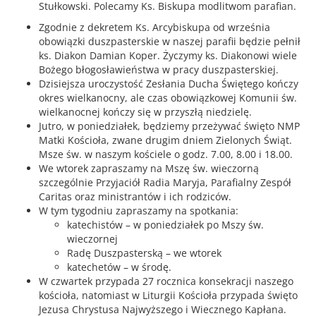
Stułkowski. Polecamy Ks. Biskupa modlitwom parafian.
Zgodnie z dekretem Ks. Arcybiskupa od września
obowiązki duszpasterskie w naszej parafii będzie pełnił
ks. Diakon Damian Koper. Życzymy ks. Diakonowi wiele
Bożego błogosławieństwa w pracy duszpasterskiej.
Dzisiejsza uroczystość Zesłania Ducha Świętego kończy
okres wielkanocny, ale czas obowiązkowej Komunii św.
wielkanocnej kończy się w przyszłą niedzielę.
Jutro, w poniedziałek, będziemy przeżywać święto NMP
Matki Kościoła, zwane drugim dniem Zielonych Świąt.
Msze św. w naszym kościele o godz. 7.00, 8.00 i 18.00.
We wtorek zapraszamy na Mszę św. wieczorną
szczególnie Przyjaciół Radia Maryja, Parafialny Zespół
Caritas oraz ministrantów i ich rodziców.
W tym tygodniu zapraszamy na spotkania:
katechistów – w poniedziałek po Mszy św.
wieczornej
Radę Duszpasterską – we wtorek
katechetów – w środę.
W czwartek przypada 27 rocznica konsekracji naszego
kościoła, natomiast w Liturgii Kościoła przypada święto
Jezusa Chrystusa Najwyższego i Wiecznego Kapłana.