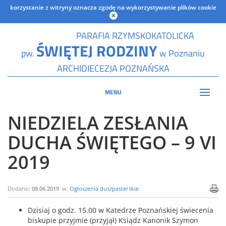
korzystanie z witryny oznacza zgodę na wykorzystywanie plików cookie
PARAFIA RZYMSKOKATOLICKA
ŚWIĘTEJ RODZINY
pw.
w Poznaniu
ARCHIDIECEZJA POZNAŃSKA
MENU
NIEDZIELA ZESŁANIA
DUCHA ŚWIĘTEGO – 9 VI
2019
Dodano:
08.06.2019
w:
Ogłoszenia duszpasterskie
Dzisiaj o godz. 15.00 w Katedrze Poznańskiej świecenia
biskupie przyjmie (przyjął) Ksiądz Kanonik Szymon