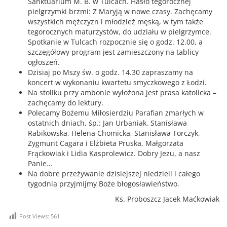
Sanktuarium M. B. w Tulcach. Hasło tegorocznej
pielgrzymki brzmi: Z Maryją w nowe czasy. Zachęcamy
wszystkich mężczyzn i młodzież męską, w tym także
tegorocznych maturzystów, do udziału w pielgrzymce.
Spotkanie w Tulcach rozpocznie się o godz. 12.00, a
szczegółowy program jest zamieszczony na tablicy
ogłoszeń.
Dzisiaj po Mszy św. o godz. 14.30 zapraszamy na
koncert w wykonaniu kwartetu smyczkowego z Łodzi.
Na stoliku przy ambonie wyłożona jest prasa katolicka –
zachęcamy do lektury.
Polecamy Bożemu Miłosierdziu Parafian zmarłych w
ostatnich dniach, śp.: Jan Urbaniak, Stanisława
Rabikowska, Helena Chomicka, Stanisława Torczyk,
Zygmunt Cagara i Elżbieta Pruska, Małgorzata
Frąckowiak i Lidia Kasprolewicz. Dobry Jezu, a nasz
Panie…
Na dobre przeżywanie dzisiejszej niedzieli i całego
tygodnia przyjmijmy Boże błogosławieństwo.
Ks. Proboszcz Jacek Maćkowiak
Post Views:
561