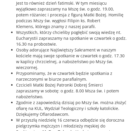
Jest to również dzień fatimski. W tym miesiącu
wyjątkowo zapraszamy na Mszę św. o godz. 19.00,
potem różaniec i procesja z figurą Matki Bożej. Homilię
podczas Mszy św. wygłosi Filipin ks. Robert
Klemens, którego znamy z naszej parafii.
Wszystkich, którzy chcieliby pogłębić swoją wiedzę nt.
Eucharystii zapraszamy na spotkanie w czwartek o godz.
16.30 na probostwie.
Osoby adorujące Najświętszy Sakrament w naszym
kościele mają swoje spotkanie w czwartek o godz. 17.30
w kaplicy chrzcielnej, a nabożeństwo po Mszy św.
wieczornej.
Przypominamy, że w czwartek będzie spotkania z
narzeczonymi w biurze parafialnym.
Czcicieli Matki Bożej Patronki Dobrej Śmierci
zapraszamy w sobotę: o godz. 8.00 Msza św. i potem
nabożeństwo.
Zgodnie z zapowiedzią dzisiaj po Mszy św. można złożyć
ofiarę na KUL, Wydział Teologiczny i szkoły katolickie.
Dziękujemy Ofiarodawcom.
W przyszłą niedzielę 16 czerwca odbędzie się doroczna
pielgrzymka mężczyzn i młodzieży męskiej do