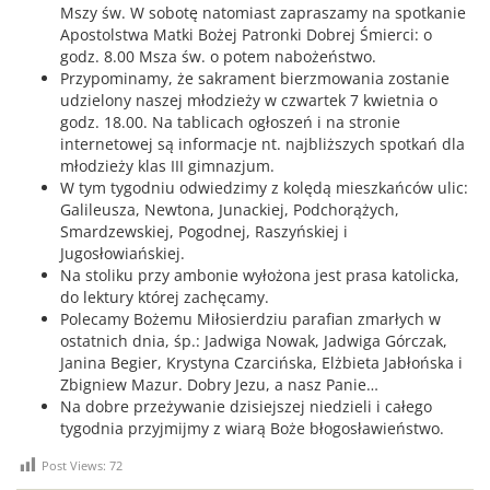
Mszy św. W sobotę natomiast zapraszamy na spotkanie
Apostolstwa Matki Bożej Patronki Dobrej Śmierci: o
godz. 8.00 Msza św. o potem nabożeństwo.
Przypominamy, że sakrament bierzmowania zostanie
udzielony naszej młodzieży w czwartek 7 kwietnia o
godz. 18.00. Na tablicach ogłoszeń i na stronie
internetowej są informacje nt. najbliższych spotkań dla
młodzieży klas III gimnazjum.
W tym tygodniu odwiedzimy z kolędą mieszkańców ulic:
Galileusza, Newtona, Junackiej, Podchorążych,
Smardzewskiej, Pogodnej, Raszyńskiej i
Jugosłowiańskiej.
Na stoliku przy ambonie wyłożona jest prasa katolicka,
do lektury której zachęcamy.
Polecamy Bożemu Miłosierdziu parafian zmarłych w
ostatnich dnia, śp.: Jadwiga Nowak, Jadwiga Górczak,
Janina Begier, Krystyna Czarcińska, Elżbieta Jabłońska i
Zbigniew Mazur. Dobry Jezu, a nasz Panie…
Na dobre przeżywanie dzisiejszej niedzieli i całego
tygodnia przyjmijmy z wiarą Boże błogosławieństwo.
Post Views:
72