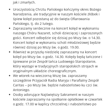
jak i zmarłych.
Uroczystością Chrztu Pańskiego kończymy okres Bożego
Narodzenia, ale tradycyjnie w naszym kościele żłóbek i
śpiew kolęd pozostaną aż do święta Ofiarowania
Pańskiego, tj. do 2 lutego.
Zapraszamy serdecznie na koncert kolęd w wykonaniu
naszego Chóru Nazaret, scholi dziecięcej i zaproszonych
gości. Koncert odbędzie się dzisiaj po Mszy św. o 14.30.
Koncert kolęd w wykonaniu scholi młodzieżowej będzie
również dzisiaj po Mszy św. o godz. 19.00.
Również w przyszłą niedzielę zapraszamy na koncert
kolęd po Mszy św. o godz. 14.30. Kolędy będą tańczone i
śpiewane prze Zespół tańca Ludowego Staropolanie,
który wystąpi w tradycyjnych staropolskich strojach w
oryginalnym układzie choreograficznym.
We wtorek na wieczorną Mszę św. zapraszamy
szczególnie Przyjaciół Radia Maryja i Parafialny Zespół
Caritas – po Mszy św. będzie nabożeństwo ku czci św.
Antoniego.
Osoby adorujące Najświętszy Sakrament w naszym
kościele zapraszamy na spotkanie opłatkowe w czwartek
o godz. 17.00 w kaplicy chrzcielnej i nabożeństwo po