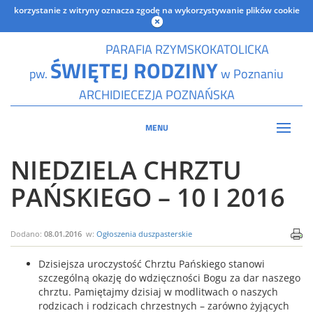
korzystanie z witryny oznacza zgodę na wykorzystywanie plików cookie
PARAFIA RZYMSKOKATOLICKA
ŚWIĘTEJ RODZINY
pw.
w Poznaniu
ARCHIDIECEZJA POZNAŃSKA
MENU
NIEDZIELA CHRZTU
PAŃSKIEGO – 10 I 2016
Dodano:
08.01.2016
w:
Ogłoszenia duszpasterskie
Dzisiejsza uroczystość Chrztu Pańskiego stanowi
szczególną okazję do wdzięczności Bogu za dar naszego
chrztu. Pamiętajmy dzisiaj w modlitwach o naszych
rodzicach i rodzicach chrzestnych – zarówno żyjących