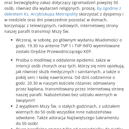
oraz bezwzględny zakaz dotyczący zgromadzeń powyżej 50
osób, również dla wydarzeń religijnych, proszę,
by zgodnie z
dekretem Ks. Arcybiskupa Metropolity
skorzystać z dyspensy i
w niedziele oraz dni powszednie pozostać w domach,
korzystając z telewizyjnych, radiowych, internetowej strony
naszej parafii transmisji Mszy Św.
Wczoraj, w sobotę, po głównym wydaniu Wiadomości o
godz. 19.30 na antenie TVP 1 i TVP INFO wyemitowane
zostało Orędzie Przewodniczącego KEP.
Prośba o modlitwę o oddalenie epidemii, także w
intencji osób chorych oraz tych, którzy się nimi opiekują,
jak również służb medycznych i sanitarnych, a także o
pokój serc i łaskę nawrócenia. Od dziś codziennie o
godz. 20.30 w naszym kościele różaniec odmawiany
przez kapłana, transmitowany przez internetową stronę
naszej parafii. Nabożeństwo bez udziału wiernych w
świątyni!!!
Z wyjątkiem Mszy Św. o stałych godzinach, z udziałem
wiernych do 50 osób wszystkie inne nabożeństwa
odwołane. Także adoracja Najświętszego Sakramentu
do 50 osób!