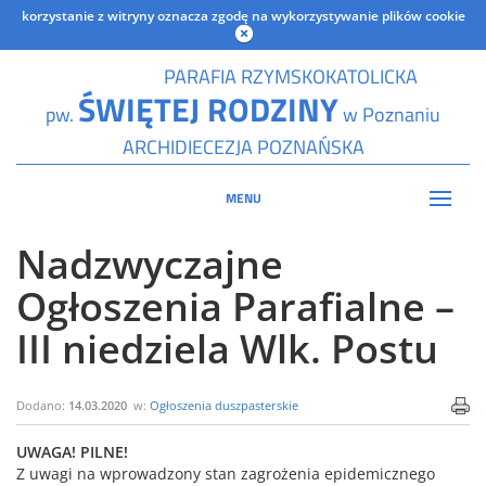
korzystanie z witryny oznacza zgodę na wykorzystywanie plików cookie
PARAFIA RZYMSKOKATOLICKA
ŚWIĘTEJ RODZINY
pw.
w Poznaniu
ARCHIDIECEZJA POZNAŃSKA
MENU
Nadzwyczajne
Ogłoszenia Parafialne –
III niedziela Wlk. Postu
Dodano:
14.03.2020
w:
Ogłoszenia duszpasterskie
UWAGA! PILNE!
Z uwagi na wprowadzony stan zagrożenia epidemicznego