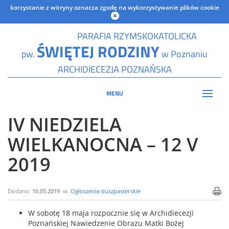
korzystanie z witryny oznacza zgodę na wykorzystywanie plików cookie
PARAFIA RZYMSKOKATOLICKA
ŚWIĘTEJ RODZINY
pw.
w Poznaniu
ARCHIDIECEZJA POZNAŃSKA
MENU
IV NIEDZIELA
WIELKANOCNA – 12 V
2019
Dodano:
10.05.2019
w:
Ogłoszenia duszpasterskie
W sobotę 18 maja rozpocznie się w Archidiecezji
Poznańskiej Nawiedzenie Obrazu Matki Bożej