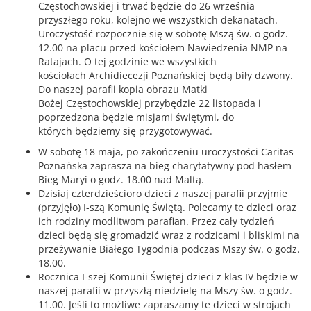
Częstochowskiej i trwać będzie do 26 września
przyszłego roku, kolejno we wszystkich dekanatach.
Uroczystość rozpocznie się w sobotę Mszą św. o godz.
12.00 na placu przed kościołem Nawiedzenia NMP na
Ratajach. O tej godzinie we wszystkich
kościołach Archidiecezji Poznańskiej będą biły dzwony.
Do naszej parafii kopia obrazu Matki
Bożej Częstochowskiej przybędzie 22 listopada i
poprzedzona będzie misjami świętymi, do
których będziemy się przygotowywać.
W sobotę 18 maja, po zakończeniu uroczystości Caritas
Poznańska zaprasza na bieg charytatywny pod hasłem
Bieg Maryi o godz. 18.00 nad Maltą.
Dzisiaj czterdzieścioro dzieci z naszej parafii przyjmie
(przyjęło) I-szą Komunię Świętą. Polecamy te dzieci oraz
ich rodziny modlitwom parafian. Przez cały tydzień
dzieci będą się gromadzić wraz z rodzicami i bliskimi na
przeżywanie Białego Tygodnia podczas Mszy św. o godz.
18.00.
Rocznica I-szej Komunii Świętej dzieci z klas IV będzie w
naszej parafii w przyszłą niedzielę na Mszy św. o godz.
11.00. Jeśli to możliwe zapraszamy te dzieci w strojach