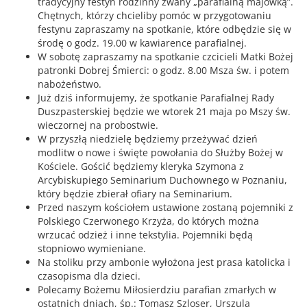
tradycyjny festyn rodzinny zwany „parafialną majówką”.
Chętnych, którzy chcieliby pomóc w przygotowaniu
festynu zapraszamy na spotkanie, które odbędzie się w
środę o godz. 19.00 w kawiarence parafialnej.
W sobotę zapraszamy na spotkanie czcicieli Matki Bożej
patronki Dobrej Śmierci: o godz. 8.00 Msza św. i potem
nabożeństwo.
Już dziś informujemy, że spotkanie Parafialnej Rady
Duszpasterskiej będzie we wtorek 21 maja po Mszy św.
wieczornej na probostwie.
W przyszłą niedzielę będziemy przeżywać dzień
modlitw o nowe i święte powołania do Służby Bożej w
Kościele. Gościć będziemy kleryka Szymona z
Arcybiskupiego Seminarium Duchownego w Poznaniu,
który będzie zbierał ofiary na Seminarium.
Przed naszym kościołem ustawione zostaną pojemniki z
Polskiego Czerwonego Krzyża, do których można
wrzucać odzież i inne tekstylia. Pojemniki będą
stopniowo wymieniane.
Na stoliku przy ambonie wyłożona jest prasa katolicka i
czasopisma dla dzieci.
Polecamy Bożemu Miłosierdziu parafian zmarłych w
ostatnich dniach, śp.: Tomasz Szloser, Urszula