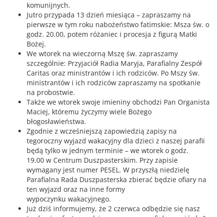
komunijnych.
Jutro przypada 13 dzień miesiąca – zapraszamy na
pierwsze w tym roku nabożeństwo fatimskie: Msza św. o
godz. 20.00, potem różaniec i procesja z figurą Matki
Bożej.
We wtorek na wieczorną Mszę św. zapraszamy
szczególnie: Przyjaciół Radia Maryja, Parafialny Zespół
Caritas oraz ministrantów i ich rodziców. Po Mszy św.
ministrantów i ich rodziców zapraszamy na spotkanie
na probostwie.
Także we wtorek swoje imieniny obchodzi Pan Organista
Maciej, któremu życzymy wiele Bożego
błogosławieństwa.
Zgodnie z wcześniejszą zapowiedzią zapisy na
tegoroczny wyjazd wakacyjny dla dzieci z naszej parafii
będą tylko w jednym terminie – we wtorek o godz.
19.00 w Centrum Duszpasterskim. Przy zapisie
wymagany jest numer PESEL. W przyszłą niedzielę
Parafialna Rada Duszpasterska zbierać będzie ofiary na
ten wyjazd oraz na inne formy
wypoczynku wakacyjnego.
Już dziś informujemy, że 2 czerwca odbędzie się nasz