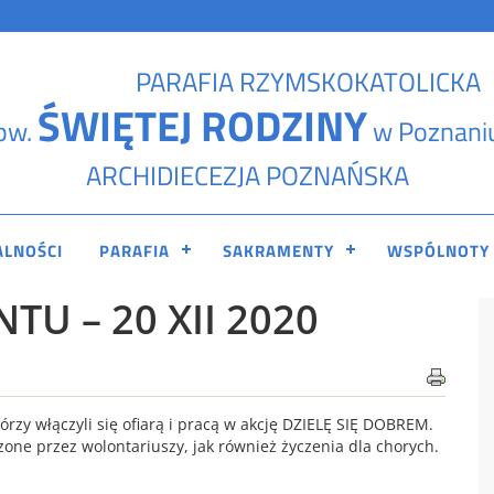
PARAFIA RZYMSKOKATOLICKA
ŚWIĘTEJ RODZINY
pw.
w Poznani
ARCHIDIECEZJA POZNAŃSKA
ALNOŚCI
PARAFIA
SAKRAMENTY
WSPÓLNOTY
TU – 20 XII 2020
rzy włączyli się ofiarą i pracą w akcję DZIELĘ SIĘ DOBREM.
one przez wolontariuszy, jak również życzenia dla chorych.