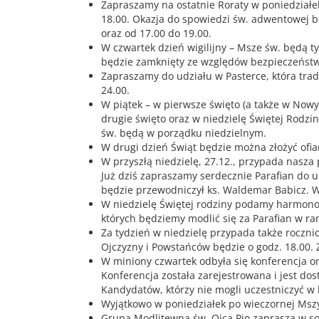
Zapraszamy na ostatnie Roraty w poniedziałek,
18.00. Okazja do spowiedzi św. adwentowej b
oraz od 17.00 do 19.00.
W czwartek dzień wigilijny – Msze św. będą tyl
będzie zamknięty ze względów bezpieczeńst
Zapraszamy do udziału w Pasterce, która trad
24.00.
W piątek – w pierwsze święto (a także w Nowy 
drugie święto oraz w niedzielę Świętej Rodzi
św. będą w porządku niedzielnym.
W drugi dzień Świąt będzie można złożyć ofiar
W przyszłą niedzielę, 27.12., przypada nasza
Już dziś zapraszamy serdecznie Parafian do u
będzie przewodniczył ks. Waldemar Babicz. W
W niedzielę Świętej rodziny podamy harmon
których będziemy modlić się za Parafian w ra
Za tydzień w niedzielę przypada także roczni
Ojczyzny i Powstańców będzie o godz. 18.00.
W miniony czwartek odbyła się konferencja on
Konferencja została zarejestrowana i jest dos
Kandydatów, którzy nie mogli uczestniczyć w k
Wyjątkowo w poniedziałek po wieczornej Mszy 
Grupa Modlitewna św. Ojca Pio zaprasza w so