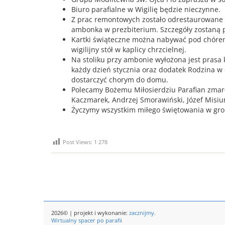
Biuro parafialne w Wigilię będzie nieczynne.
Z prac remontowych zostało odrestaurowane 
ambonka w prezbiterium. Szczegóły zostaną 
Kartki świąteczne można nabywać pod chórem.
wigilijny stół w kaplicy chrzcielnej.
Na stoliku przy ambonie wyłożona jest prasa k
każdy dzień stycznia oraz dodatek Rodzina w c
dostarczyć chorym do domu.
Polecamy Bożemu Miłosierdziu Parafian zmar
Kaczmarek, Andrzej Smorawiński, Józef Misiu
Życzymy wszystkim miłego świętowania w groni
Post Views:
1 278
2026© | projekt i wykonanie:
zacznijmy.
Wirtualny spacer po parafii