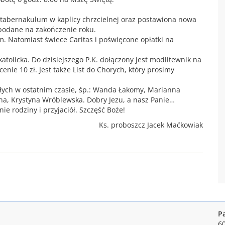
tabernakulum w kaplicy chrzcielnej oraz postawiona nowa
podane na zakończenie roku.
 Natomiast świece Caritas i poświęcone opłatki na
atolicka. Do dzisiejszego P.K. dołączony jest modlitewnik na
enie 10 zł. Jest także List do Chorych, który prosimy
łych w ostatnim czasie, śp.: Wanda Łakomy, Marianna
na, Krystyna Wróblewska. Dobry Jezu, a nasz Panie…
e rodziny i przyjaciół. Szczęść Boże!
Ks. proboszcz Jacek Maćkowiak
P
6