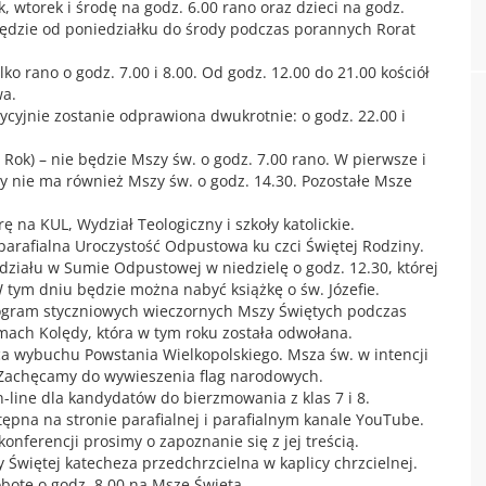
 wtorek i środę na godz. 6.00 rano oraz dzieci na godz.
ędzie od poniedziałku do środy podczas porannych Rorat
ko rano o godz. 7.00 i 8.00. Od godz. 12.00 do 21.00 kościół
wa.
ycyjnie zostanie odprawiona dwukrotnie: o godz. 22.00 i
Rok) – nie będzie Mszy św. o godz. 7.00 rano. W pierwsze i
ny nie ma również Mszy św. o godz. 14.30. Pozostałe Msze
ę na KUL, Wydział Teologiczny i szkoły katolickie.
 parafialna Uroczystość Odpustowa ku czci Świętej Rodziny.
działu w Sumie Odpustowej w niedzielę o godz. 12.30, której
 tym dniu będzie można nabyć książkę o św. Józefie.
ogram styczniowych wieczornych Mszy Świętych podczas
mach Kolędy, która w tym roku została odwołana.
ca wybuchu Powstania Wielkopolskiego. Msza św. w intencji
 Zachęcamy do wywieszenia flag narodowych.
-line dla kandydatów do bierzmowania z klas 7 i 8.
tępna na stronie parafialnej i parafialnym kanale YouTube.
onferencji prosimy o zapoznanie się z jej treścią.
Świętej katecheza przedchrzcielna w kaplicy chrzcielnej.
botę o godz. 8.00 na Mszę Świętą.