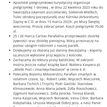
Apostolat pielgrzymkowo-turystyczny organizuje
pielgrzymkę 1-dniową , w dniu 22 kwietnia 2023 roku do
Swarzędza (skansen pszczelarski), Siekierek Wielkich,
Tulec (drobny poczęstunek) oraz Kórnika (Arboretum).
Zapisy w C.D. w dniu 15 marca 2023r. po Mszy Świętej
wieczornej. Proszę zabrać pesel. Koszt pielgrzymki 70,00
zł.
25 i 26 marca Caritas Parafialna przeprowadzi zbiórkę
żywności oraz zbiórkę pieniężną, którą przeznaczy na
pomoc ubogim rodzinom z naszej parafii.
Dziękujemy za złożoną już daninę diecezjalną – koperty
są jeszcze wyłożone przy wyjściu z kościoła.
Zachęcamy do lektury prasy katolickiej. W zakrystii
można jeszcze nabyć książkę kard. Waltera Kaspera pt.
„Wielki Post i zmartwychwstanie” w cenie 6 zł.
Polecamy Bożemu Miłosierdziu Parafian zmarłych w
ostatnim czasie, śp.: Robert Lekki, Wojciech Wieczorek,
Barbara Tschich ( Trzych), Piotr Gaiński, Stanisław
Klimaszewski, Anna Maria Jaźwik, Zofia Rosochowicz,
Zygmunt Naruszewicz, Zofia Jarecka, Teresa Klarek,
Irena Kasprzak, Wojciech Borowski, Irena Cibor, Barbara
Kobylańska, Urszula Matysiak Dobry Jezu, a nasz Panie