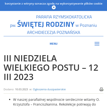
korzystanie z witryny oznacza zgodę na wykorzystywanie plików cookie
PARAFIA RZYMSKOKATOLICKA
ŚWIĘTEJ RODZINY
pw.
w Poznaniu
ARCHIDIECEZJA POZNAŃSKA
MENU
III NIEDZIELA
WIELKIEGO POSTU – 12
III 2023
Dodano:
10.03.2023
w:
Ogłoszenia duszpasterskie
W naszej parafialnej wspólnocie serdecznie witamy O.
Krzysztofa – Franciszkanina. Rekolekcje potrwają do