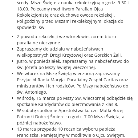
środy. Msze Święte z nauką rekolekcyjną o godz. 9.30 i
18.00. Polecamy modlitwom Parafian Ojca
Rekolekcjonistę oraz duchowe owoce rekolekcji.
Pół godziny przed Mszami rekolekcyjnymi okazja do
spowiedzi św.
Z powodu rekolekcji we wtorek wieczorem biuro
parafialne nieczynne.
Zapraszamy do udziału w nabożeństwach
wielkopostnych Drogi Krzyżowej oraz Gorzkich Żali.
Jutro, w poniedziałek, zapraszamy na nabożeństwo do
św. Józefa po Mszy Świętej wieczornej.
We wtorek na Mszę Świętą wieczorną zapraszamy
Przyjaciół Radia Maryja, Parafialny Zespół Caritas oraz
ministrantów i ich rodziców. Po Mszy nabożeństwo do
św. Antoniego.
W środę, 15 marca po Mszy Św. wieczornej odbędzie się
spotkanie Kandydatów do bierzmowania z klas 8.
W sobotę spotkanie Apostolstwa ku czci Matki Bożej
Patronki Dobrej Śmierci: o godz. 7.00 Msza Święta, a
później nabożeństwo.
13 marca przypada 10 rocznica wyboru papieża
Franciszka. Pamiętajmy w modlitwie o Ojcu Świętym.