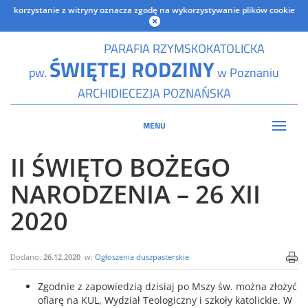
korzystanie z witryny oznacza zgodę na wykorzystywanie plików cookie
PARAFIA RZYMSKOKATOLICKA
ŚWIĘTEJ RODZINY
pw.
w Poznaniu
ARCHIDIECEZJA POZNAŃSKA
MENU
II ŚWIĘTO BOŻEGO
NARODZENIA – 26 XII
2020
Dodano:
26.12.2020
w:
Ogłoszenia duszpasterskie
Zgodnie z zapowiedzią dzisiaj po Mszy św. można złożyć
ofiarę na KUL, Wydział Teologiczny i szkoły katolickie. W