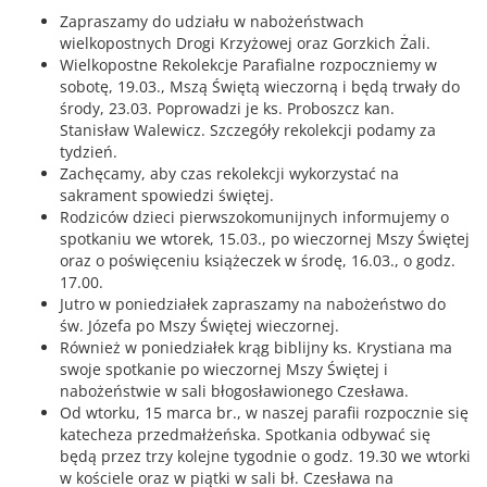
Zapraszamy do udziału w nabożeństwach
wielkopostnych Drogi Krzyżowej oraz Gorzkich Żali.
Wielkopostne Rekolekcje Parafialne rozpoczniemy w
sobotę, 19.03., Mszą Świętą wieczorną i będą trwały do
środy, 23.03. Poprowadzi je ks. Proboszcz kan.
Stanisław Walewicz. Szczegóły rekolekcji podamy za
tydzień.
Zachęcamy, aby czas rekolekcji wykorzystać na
sakrament spowiedzi świętej.
Rodziców dzieci pierwszokomunijnych informujemy o
spotkaniu we wtorek, 15.03., po wieczornej Mszy Świętej
oraz o poświęceniu książeczek w środę, 16.03., o godz.
17.00.
Jutro w poniedziałek zapraszamy na nabożeństwo do
św. Józefa po Mszy Świętej wieczornej.
Również w poniedziałek krąg biblijny ks. Krystiana ma
swoje spotkanie po wieczornej Mszy Świętej i
nabożeństwie w sali błogosławionego Czesława.
Od wtorku, 15 marca br., w naszej parafii rozpocznie się
katecheza przedmałżeńska. Spotkania odbywać się
będą przez trzy kolejne tygodnie o godz. 19.30 we wtorki
w kościele oraz w piątki w sali bł. Czesława na