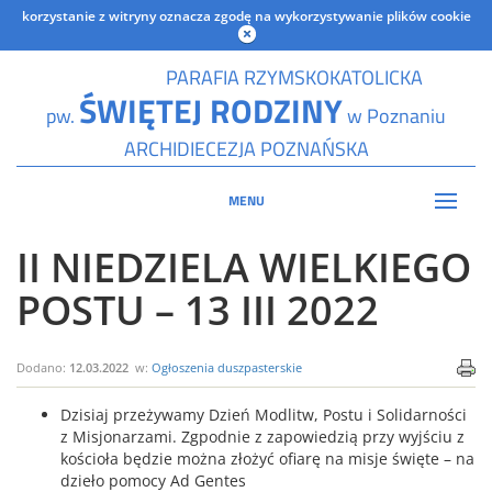
korzystanie z witryny oznacza zgodę na wykorzystywanie plików cookie
PARAFIA RZYMSKOKATOLICKA
ŚWIĘTEJ RODZINY
pw.
w Poznaniu
ARCHIDIECEZJA POZNAŃSKA
MENU
II NIEDZIELA WIELKIEGO
POSTU – 13 III 2022
Dodano:
12.03.2022
w:
Ogłoszenia duszpasterskie
Dzisiaj przeżywamy Dzień Modlitw, Postu i Solidarności
z Misjonarzami. Zgpodnie z zapowiedzią przy wyjściu z
kościoła będzie można złożyć ofiarę na misje święte – na
dzieło pomocy Ad Gentes