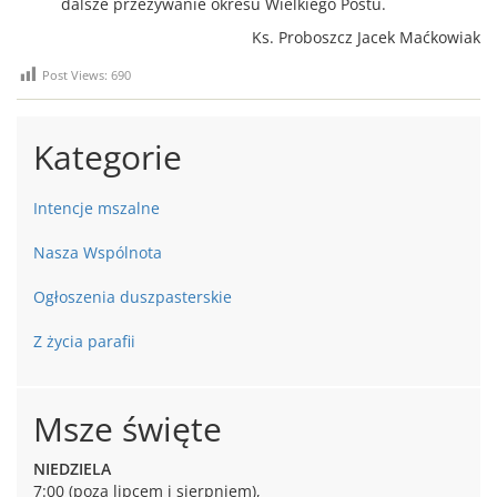
dalsze przeżywanie okresu Wielkiego Postu.
Ks. Proboszcz Jacek Maćkowiak
Post Views:
690
Kategorie
Intencje mszalne
Nasza Wspólnota
Ogłoszenia duszpasterskie
Z życia parafii
Msze święte
NIEDZIELA
7:00 (poza lipcem i sierpniem),