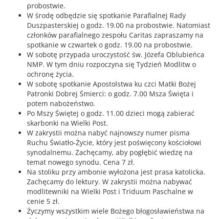
probostwie.
W środę odbędzie się spotkanie Parafialnej Rady
Duszpasterskiej o godz. 19.00 na probostwie. Natomiast
członków parafialnego zespołu Caritas zapraszamy na
spotkanie w czwartek o godz. 19.00 na probostwie.
W sobotę przypada uroczystość św. Józefa Oblubieńca
NMP. W tym dniu rozpoczyna się Tydzień Modlitw o
ochronę życia.
W sobotę spotkanie Apostolstwa ku czci Matki Bożej
Patronki Dobrej Śmierci: o godz. 7.00 Msza Święta i
potem nabożeństwo.
Po Mszy Świętej o godz. 11.00 dzieci mogą zabierać
skarbonki na Wielki Post.
W zakrystii można nabyć najnowszy numer pisma
Ruchu Światło-Życie, który jest poświęcony kościołowi
synodalnemu. Zachęcamy, aby pogłębić wiedzę na
temat nowego synodu. Cena 7 zł.
Na stoliku przy ambonie wyłożona jest prasa katolicka.
Zachęcamy do lektury. W zakrystii można nabywać
modlitewniki na Wielki Post i Triduum Paschalne w
cenie 5 zł.
Życzymy wszystkim wiele Bożego błogosławieństwa na