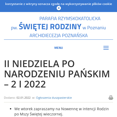
korzystanie z witryny oznacza zgodę na wykorzystywanie plików cookie
PARAFIA RZYMSKOKATOLICKA
ŚWIĘTEJ RODZINY
pw.
w Poznaniu
ARCHIDIECEZJA POZNAŃSKA
MENU
II NIEDZIELA PO
NARODZENIU PAŃSKIM
– 2 I 2022
Dodano:
02.01.2022
w:
Ogłoszenia duszpasterskie
We wtorek zapraszamy na Nowennę w intencji Rodzin
po Mszy Świętej wieczornej.