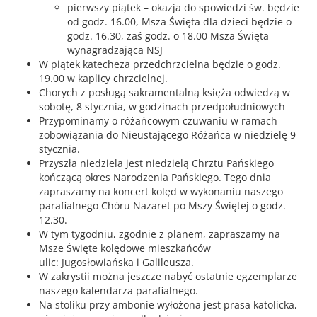
pierwszy piątek – okazja do spowiedzi św. będzie
od godz. 16.00, Msza Święta dla dzieci będzie o
godz. 16.30, zaś godz. o 18.00 Msza Święta
wynagradzająca NSJ
W piątek katecheza przedchrzcielna będzie o godz.
19.00 w kaplicy chrzcielnej.
Chorych z posługą sakramentalną księża odwiedzą w
sobotę, 8 stycznia, w godzinach przedpołudniowych
Przypominamy o różańcowym czuwaniu w ramach
zobowiązania do Nieustającego Różańca w niedzielę 9
stycznia.
Przyszła niedziela jest niedzielą Chrztu Pańskiego
kończącą okres Narodzenia Pańskiego. Tego dnia
zapraszamy na koncert kolęd w wykonaniu naszego
parafialnego Chóru Nazaret po Mszy Świętej o godz.
12.30.
W tym tygodniu, zgodnie z planem, zapraszamy na
Msze Święte kolędowe mieszkańców
ulic: Jugosłowiańska i Galileusza.
W zakrystii można jeszcze nabyć ostatnie egzemplarze
naszego kalendarza parafialnego.
Na stoliku przy ambonie wyłożona jest prasa katolicka,