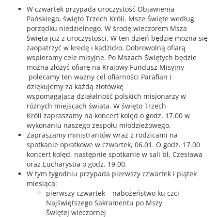
W czwartek przypada uroczystość Objawienia
Pańskiego, święto Trzech Króli. Msze Święte według
porządku niedzielnego. W środę wieczorem Msza
Święta już z uroczystości. W ten dzień będzie można się
zaopatrzyć w kredę i kadzidło. Dobrowolną ofiarą
wspieramy cele misyjne. Po Mszach Świętych będzie
można złożyć ofiarę na Krajowy Fundusz Misyjny –
polecamy ten ważny cel ofiarności Parafian i
dziękujemy za każdą złotówkę
wspomagającą działalność polskich misjonarzy w
różnych miejscach świata. W święto Trzech
Króli zapraszamy na koncert kolęd o godz. 17.00 w
wykonaniu naszego zespołu młodzieżowego.
Zapraszamy ministrantów wraz z rodzicami na
spotkanie opłatkowe w czwartek, 06.01. O godz. 17.00
koncert kolęd, następnie spotkanie w sali bł. Czesława
oraz Eucharystia o godz. 19.00.
W tym tygodniu przypada pierwszy czwartek i piątek
miesiąca:
pierwszy czwartek – nabożeństwo ku czci
Najświętszego Sakramentu po Mszy
Świętej wieczornej