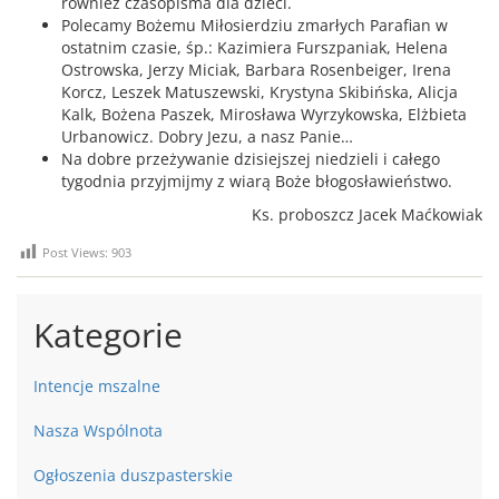
również czasopisma dla dzieci.
Polecamy Bożemu Miłosierdziu zmarłych Parafian w
ostatnim czasie, śp.: Kazimiera Furszpaniak, Helena
Ostrowska, Jerzy Miciak, Barbara Rosenbeiger, Irena
Korcz, Leszek Matuszewski, Krystyna Skibińska, Alicja
Kalk, Bożena Paszek, Mirosława Wyrzykowska, Elżbieta
Urbanowicz. Dobry Jezu, a nasz Panie…
Na dobre przeżywanie dzisiejszej niedzieli i całego
tygodnia przyjmijmy z wiarą Boże błogosławieństwo.
Ks. proboszcz Jacek Maćkowiak
Post Views:
903
Kategorie
Intencje mszalne
Nasza Wspólnota
Ogłoszenia duszpasterskie