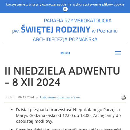
korzystanie z witryny oznacza zgodę na wykorzystywanie plików cookie
PARAFIA RZYMSKOKATOLICKA
ŚWIĘTEJ RODZINY
pw.
w Poznaniu
ARCHIDIECEZJA POZNAŃSKA
MENU
II NIEDZIELA ADWENTU
– 8 XII 2024
Dodano:
06.12.2024
w:
Ogłoszenia duszpasterskie
Dzisiaj przypada uroczystość Niepokalanego Poczęcia
Maryi. Godzina łaski od 12:00 do 13:00. Zachęcamy do
osobistej modlitwy.
Również dzisiaj w naszej parafii trwa zbiórka żywności.