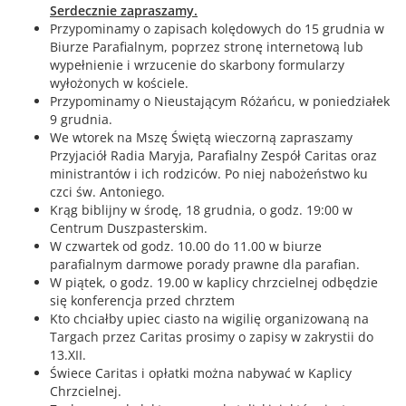
Serdecznie zapraszamy.
Przypominamy o zapisach kolędowych do 15 grudnia w
Biurze Parafialnym, poprzez stronę internetową lub
wypełnienie i wrzucenie do skarbony formularzy
wyłożonych w kościele.
Przypominamy o Nieustającym Różańcu, w poniedziałek
9 grudnia.
We wtorek na Mszę Świętą wieczorną zapraszamy
Przyjaciół Radia Maryja, Parafialny Zespół Caritas oraz
ministrantów i ich rodziców. Po niej nabożeństwo ku
czci św. Antoniego.
Krąg biblijny w środę, 18 grudnia, o godz. 19:00 w
Centrum Duszpasterskim.
W czwartek od godz. 10.00 do 11.00 w biurze
parafialnym darmowe porady prawne dla parafian.
W piątek, o godz. 19.00 w kaplicy chrzcielnej odbędzie
się konferencja przed chrztem
Kto chciałby upiec ciasto na wigilię organizowaną na
Targach przez Caritas prosimy o zapisy w zakrystii do
13.XII.
Świece Caritas i opłatki można nabywać w Kaplicy
Chrzcielnej.