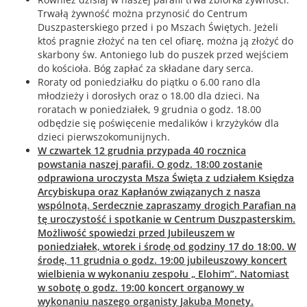
Trwałą żywność można przynosić do Centrum
Duszpasterskiego przed i po Mszach Świętych. Jeżeli
ktoś pragnie złożyć na ten cel ofiarę, można ją złożyć do
skarbony św. Antoniego lub do puszek przed wejściem
do kościoła. Bóg zapłać za składane dary serca.
Roraty od poniedziałku do piątku o 6.00 rano dla
młodzieży i dorosłych oraz o 18.00 dla dzieci. Na
roratach w poniedziałek, 9 grudnia o godz. 18.00
odbędzie się poświęcenie medalików i krzyżyków dla
dzieci pierwszokomunijnych.
W czwartek 12 grudnia przypada 40 rocznica
powstania naszej parafii. O godz. 18:00 zostanie
odprawiona uroczysta Msza Święta z udziałem Księdza
Arcybiskupa oraz Kapłanów związanych z nasza
wspólnotą. Serdecznie zapraszamy drogich Parafian na
tę uroczystość i spotkanie w Centrum Duszpasterskim.
Możliwość spowiedzi przed Jubileuszem w
poniedziałek, wtorek i środę od godziny 17 do 18:00. W
środę, 11 grudnia o godz. 19:00 jubileuszowy koncert
wielbienia w wykonaniu zespołu „ Elohim”. Natomiast
w sobotę o godz. 19:00 koncert organowy w
wykonaniu naszego organisty Jakuba Monety.