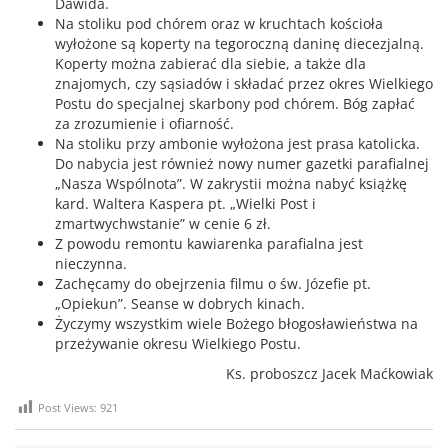
Dawida.
Na stoliku pod chórem oraz w kruchtach kościoła
wyłożone są koperty na tegoroczną daninę diecezjalną.
Koperty można zabierać dla siebie, a także dla
znajomych, czy sąsiadów i składać przez okres Wielkiego
Postu do specjalnej skarbony pod chórem. Bóg zapłać
za zrozumienie i ofiarność.
Na stoliku przy ambonie wyłożona jest prasa katolicka.
Do nabycia jest również nowy numer gazetki parafialnej
„Nasza Wspólnota”. W zakrystii można nabyć książkę
kard. Waltera Kaspera pt. „Wielki Post i
zmartwychwstanie” w cenie 6 zł.
Z powodu remontu kawiarenka parafialna jest
nieczynna.
Zachęcamy do obejrzenia filmu o św. Józefie pt.
„Opiekun”. Seanse w dobrych kinach.
Życzymy wszystkim wiele Bożego błogosławieństwa na
przeżywanie okresu Wielkiego Postu.
Ks. proboszcz Jacek Maćkowiak
Post Views:
921