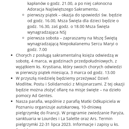
kapłanów o godz. 21.00, a po niej całonocna
Adoracja Najświętszego Sakramentu.
pierwszy piątek – okazja do spowiedzi św. będzie
od godz. 16.00, Msza Święta dla dzieci będzie o
godz. 16.30, zaś godz. o 18.00 Msza Święta
wynagradzająca NSJ
pierwsza sobota – zapraszamy na Mszę Świętą
wynagradzającą Niepokalanemu Sercu Maryi o
godz. 7.00
Chorych z posługą sakramentalną księża odwiedzą w
sobotę, 4 marca, w godzinach przedpołudniowych, z
wyjątkiem ks. Krystiana, który swoich chorych odwiedzi
w pierwszy piątek miesiąca, 3 marca od godz. 13.00
W przyszłą niedzielę będziemy przeżywać Dzień
Modlitw, Postu i Solidarności z Misjonarzami. Z tej okazji
będzie można złożyć ofiarę na misje święte – na dzieło
pomocy Ad Gentes.
Nasza parafia, wspólnie z parafią Matki Odkupiciela w
Poznaniu organizuje autokarową, 10-dniową
pielgrzymkę do Francji. W programie zwiedzanie Paryża,
sanktuaria w Lourdes i La Salette oraz Ars. Termin
pielgrzymki 22-31 lipca 2023. Informacje i zapisy u ks.