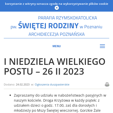
korzystanie z witryny oznacza zgodę na wykorzystywanie plików cookie
PARAFIA RZYMSKOKATOLICKA
ŚWIĘTEJ RODZINY
pw.
w Poznaniu
ARCHIDIECEZJA POZNAŃSKA
MENU
I NIEDZIELA WIELKIEGO
POSTU – 26 II 2023
Dodano:
24.02.2023
w:
Ogłoszenia duszpasterskie
Zapraszamy do udziału w nabożeństwach pasyjnych w
naszym kościele. Droga Krzyżowa w każdy piątek: z
udziałem dzieci o godz. 17.00, zaś dla dorosłych i
młodzieży po Mszy Świętej wieczornej. Gorzkie Żale