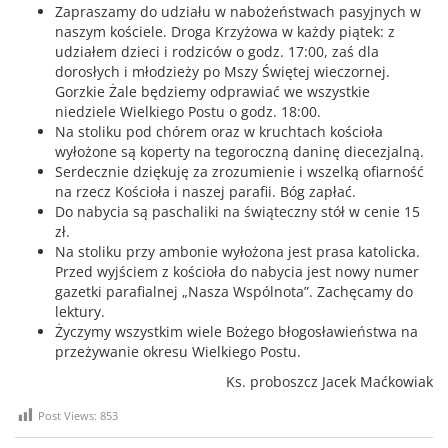
Zapraszamy do udziału w nabożeństwach pasyjnych w
naszym kościele. Droga Krzyżowa w każdy piątek: z
udziałem dzieci i rodziców o godz. 17:00, zaś dla
dorosłych i młodzieży po Mszy Świętej wieczornej.
Gorzkie Żale będziemy odprawiać we wszystkie
niedziele Wielkiego Postu o godz. 18:00.
Na stoliku pod chórem oraz w kruchtach kościoła
wyłożone są koperty na tegoroczną daninę diecezjalną.
Serdecznie dziękuję za zrozumienie i wszelką ofiarność
na rzecz Kościoła i naszej parafii. Bóg zapłać.
Do nabycia są paschaliki na świąteczny stół w cenie 15
zł.
Na stoliku przy ambonie wyłożona jest prasa katolicka.
Przed wyjściem z kościoła do nabycia jest nowy numer
gazetki parafialnej „Nasza Wspólnota”. Zachęcamy do
lektury.
Życzymy wszystkim wiele Bożego błogosławieństwa na
przeżywanie okresu Wielkiego Postu.
Ks. proboszcz Jacek Maćkowiak
Post Views:
853