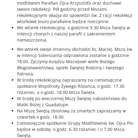
modlitwom Parafian Ojca Krzysztofa oraz duchowe
owoce rekolekcji. Pół godziny przed Mszami
rekolekcyjnymi okazja do spowiedzi św. Z racji rekolekcji
wtorkowe biuro parafialne będzie nieczynne.
We wtorek rekolekcyjny, o godzinie 9.30 Msza Święta w
intencji chorych z naszej parafii z sakramentem
namaszczenia.
We wtorek swoje imieniny obchodzi ks. Maciej. Msza św.
w intencji Solenizanta odprawiona zostanie o godzinie
18.00. Życzymy księdzu Maciejowi wiele Bożego
Błogosławieństwa, opieki Świętej Rodziny i świętego
Patrona.
W środę rekolekcyjną zapraszamy na comiesięczne
spotkanie Wspólnoty Żywego Różańca, o godz. 17.30
różaniec, a o godz. 18.00 Msza Święta.
W środę po wieczornej Mszy Świętej nabożeństwo do
Matki Bożej z Guadalupe.
Na Mszę Świętą zbiorową za zmarłych zapraszamy w
czwartek o godz. 18.00.
Comiesięczne spotkanie Grupy Modlitewnej św. Ojca Pio
będzie w sobotę: o godz. 6.30 różaniec i o 7.00 Msza
Święta.