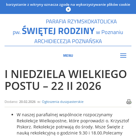
korzystanie z witryny oznacza zgodę na wykorzystywanie plików cookie
PARAFIA RZYMSKOKATOLICKA
ŚWIĘTEJ RODZINY
pw.
w Poznaniu
ARCHIDIECEZJA POZNAŃSKA
MENU
I NIEDZIELA WIELKIEGO
POSTU – 22 II 2026
Dodano:
20.02.2026
w:
Ogłoszenia duszpasterskie
W naszej parafialnej wspólnocie rozpoczynamy
Rekolekcje Wielkopostne, które poprowadzi o. Krzysztof
Piskorz. Rekolekcje potrwają do środy. Msze Święte z
nauką rekolekcyjną o godzinie 9.30 i 18.00.Polecamy