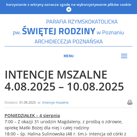
korzystanie z witryny oznacza zgodę na wykorzystywanie plików cookie
PARAFIA RZYMSKOKATOLICKA
ŚWIĘTEJ RODZINY
pw.
w Poznaniu
ARCHIDIECEZJA POZNAŃSKA
MENU
INTENCJE MSZALNE
4.08.2025 – 10.08.2025
Dodano:
01.08.2025
w:
Intencje mszalne
PONIEDZIAŁEK – 4 sierpnia
7:00 – Z okazji 31 urodzin Magdaleny, z prośbą o zdrowie,
opiekę Matki Bożej dla niej i całej rodziny
18:00 – śp. Halina Sulinowska (48 r. śm.)- intencja od córki z