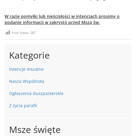
W razie pomyłki lub nieścisłości w intencjach prosimy o
podanie informacji w zakrystii przed Mszą św.
Post Views:
387
Kategorie
Intencje mszalne
Nasza Wspólnota
Ogłoszenia duszpasterskie
Z życia parafii
Msze święte