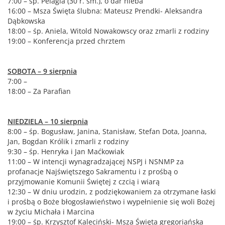
7:00 – śp. Pelagia (30 r. śm.), o dar nieba
16:00 – Msza Święta ślubna: Mateusz Prendki- Aleksandra
Dąbkowska
18:00 – śp. Aniela, Witold Nowakowscy oraz zmarli z rodziny
19:00 – Konferencja przed chrztem
SOBOTA – 9 sierpnia
7:00 –
18:00 – Za Parafian
NIEDZIELA – 10 sierpnia
8:00 – śp. Bogusław, Janina, Stanisław, Stefan Dota, Joanna,
Jan, Bogdan Królik i zmarli z rodziny
9:30 – śp. Henryka i Jan Maćkowiak
11:00 – W intencji wynagradzającej NSPJ i NSNMP za
profanacje Najświętszego Sakramentu i z prośbą o
przyjmowanie Komunii Świętej z czcią i wiarą
12:30 – W dniu urodzin, z podziękowaniem za otrzymane łaski
i prośbą o Boże błogosławieństwo i wypełnienie się woli Bożej
w życiu Michała i Marcina
19:00 – śp. Krzysztof Kaleciński- Msza Święta gregoriańska