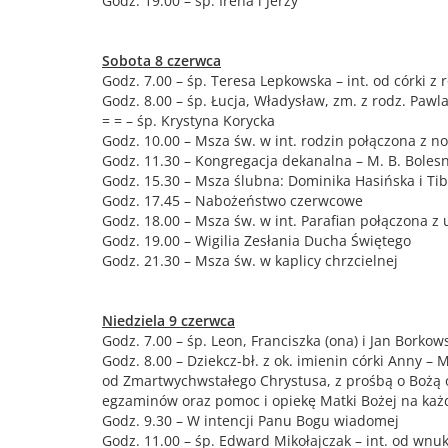
Godz. 19.00 – śp. Irena i Jerzy
Sobota 8 czerwca
Godz. 7.00 – śp. Teresa Lepkowska – int. od córki z 
Godz. 8.00 – śp. Łucja, Władysław, zm. z rodz. Paw
= = – śp. Krystyna Korycka
Godz. 10.00 – Msza św. w int. rodzin połączona z 
Godz. 11.30 – Kongregacja dekanalna – M. B. Boles
Godz. 15.30 – Msza ślubna: Dominika Hasińska i Ti
Godz. 17.45 – Nabożeństwo czerwcowe
Godz. 18.00 – Msza św. w int. Parafian połączona z
Godz. 19.00 – Wigilia Zesłania Ducha Świętego
Godz. 21.30 – Msza św. w kaplicy chrzcielnej
Niedziela 9 czerwca
Godz. 7.00 – śp. Leon, Franciszka (ona) i Jan Borko
Godz. 8.00 – Dziekcz-bł. z ok. imienin córki Anny – 
od Zmartwychwstałego Chrystusa, z prośbą o Bożą o
egzaminów oraz pomoc i opiekę Matki Bożej na każd
Godz. 9.30 – W intencji Panu Bogu wiadomej
Godz. 11.00 – śp. Edward Mikołajczak – int. od wnuk