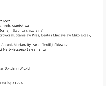
z rodz.
s. prob. Stanisława
Górnej – (kaplica chrzcielna)
orowczak, Stanisław Pilas, Beata i Mieczysław Mikołajczak,
, Antoni, Marian, Ryszard i Teofil Jaśkiewicz
ci Najświętszego Sakramentu
ka, Bogdan i Witold
trzenicy z rodz.