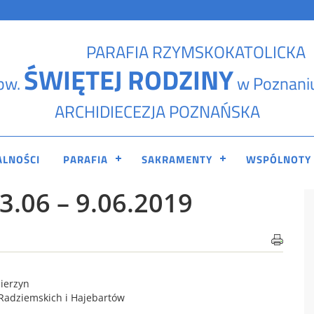
PARAFIA RZYMSKOKATOLICKA
ŚWIĘTEJ RODZINY
pw.
w Poznani
ARCHIDIECEZJA POZNAŃSKA
ALNOŚCI
PARAFIA
SAKRAMENTY
WSPÓLNOTY
.06 – 9.06.2019
bierzyn
 Radziemskich i Hajebartów