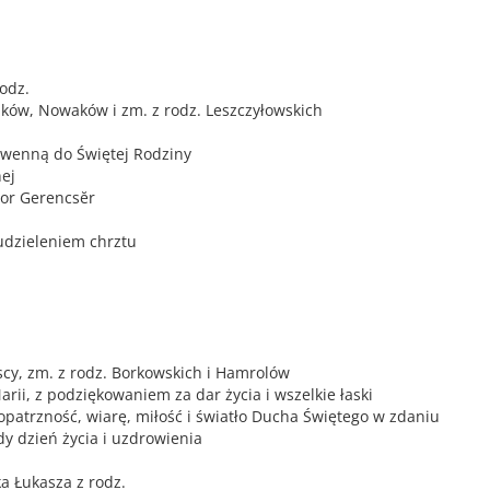
rodz.
laków, Nowaków i zm. z rodz. Leszczyłowskich
nowenną do Świętej Rodziny
nej
bor Gerencsĕr
 udzieleniem chrztu
wscy, zm. z rodz. Borkowskich i Hamrolów
Marii, z podziękowaniem za dar życia i wszelkie łaski
patrzność, wiarę, miłość i światło Ducha Świętego w zdaniu
y dzień życia i uzdrowienia
a Łukasza z rodz.