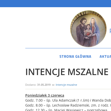
STRONA GŁÓWNA
AKTU
INTENCJE MSZALNE 3
Dodano:
31.05.2019
w:
Intencje mszalne
Poniedziałek 3 czerwca
Godz. 7.00 – śp. Ula Adamczak (1 r.śm) i Wanda Do
Godz. 8.00 – śp. Lechosław Radziemski, zm. z rodz.
Godz. 12.30 – śp. Maciej Wąsiewicz – pogrzebowa