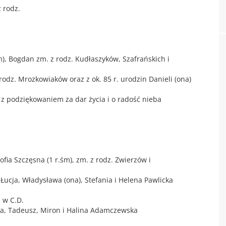
z rodz.
m), Bogdan zm. z rodz. Kudłaszyków, Szafrańskich i
rodz. Mrozkowiaków oraz z ok. 85 r. urodzin Danieli (ona)
– z podziękowaniem za dar życia i o radość nieba
ofia Szczęsna (1 r.śm), zm. z rodz. Zwierzów i
 Łucja, Władysława (ona), Stefania i Helena Pawlicka
 w C.D.
eresa, Tadeusz, Miron i Halina Adamczewska