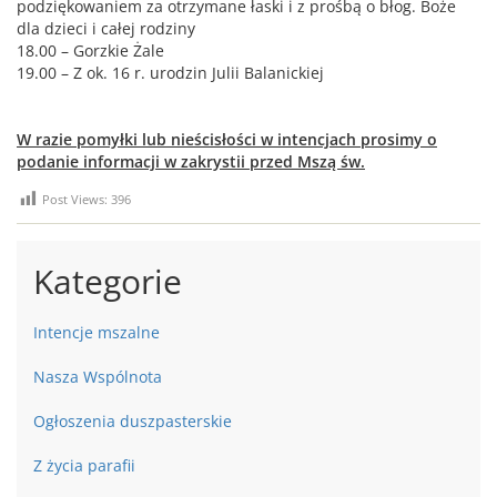
podziękowaniem za otrzymane łaski i z prośbą o błog. Boże
dla dzieci i całej rodziny
18.00 – Gorzkie Żale
19.00 – Z ok. 16 r. urodzin Julii Balanickiej
W razie pomyłki lub nieścisłości w intencjach prosimy o
podanie informacji w zakrystii przed Mszą św.
Post Views:
396
Kategorie
Intencje mszalne
Nasza Wspólnota
Ogłoszenia duszpasterskie
Z życia parafii