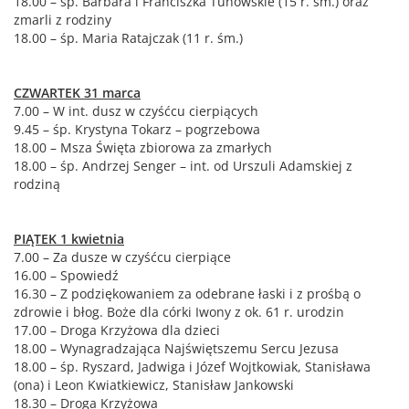
18.00 – śp. Barbara i Franciszka Tunowskie (15 r. śm.) oraz
zmarli z rodziny
18.00 – śp. Maria Ratajczak (11 r. śm.)
CZWARTEK 31 marca
7.00 – W int. dusz w czyśćcu cierpiących
9.45 – śp. Krystyna Tokarz – pogrzebowa
18.00 – Msza Święta zbiorowa za zmarłych
18.00 – śp. Andrzej Senger – int. od Urszuli Adamskiej z
rodziną
PIĄTEK 1 kwietnia
7.00 – Za dusze w czyśćcu cierpiące
16.00 – Spowiedź
16.30 – Z podziękowaniem za odebrane łaski i z prośbą o
zdrowie i błog. Boże dla córki Iwony z ok. 61 r. urodzin
17.00 – Droga Krzyżowa dla dzieci
18.00 – Wynagradzająca Najświętszemu Sercu Jezusa
18.00 – śp. Ryszard, Jadwiga i Józef Wojtkowiak, Stanisława
(ona) i Leon Kwiatkiewicz, Stanisław Jankowski
18.30 – Droga Krzyżowa