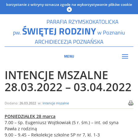
korzystanie z witryny oznacza zgodę na wykorzystywanie plików cookie
PARAFIA RZYMSKOKATOLICKA
ŚWIĘTEJ RODZINY
pw.
w Poznaniu
ARCHIDIECEZJA POZNAŃSKA
MENU
INTENCJE MSZALNE
28.03.2022 – 03.04.2022
Dodano:
26.03.2022
w:
Intencje mszalne
PONIEDZIAŁEK 28 marca
7.00 – śp. Eugeniusz Wojtkowiak (5 r. śm.) – int. od syna
Pawła z rodziną
9.00 – 9.45 – Rekolekcje szkolne SP nr 7, kl. 1-3