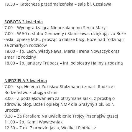
19.30 – Katecheza przedmałżeńska – sala bł. Czesława
SOBOTA 2 kwietnia
7.00 – Wynagradzająca Niepokalanemu Sercu Maryi
7.00 – W 50 r. ślubu Genowefy i Stanisława, dziękując za Boże
łaski i opiekę M.B., prosząc o dalsze błog. Boże nad rodziną i
za zmarłych rodziców
18.00 – śp. Leon, Władysława, Maria i Irena Nowaczyk oraz
zmarli z rodziny
18.00 – śp. January Trubacz – int. od siostry Haliny z rodziną
NIEDZIELA 3 kwietnia
7.00 – śp. Helena i Zdzisław Stolzmann i zmarli Rodzice i
Rodzeństwo z obojga stron
8.00 – Z podziękowaniem za otrzymane łaski, z prośbą o
zdrowie, błog. Boże i opiekę NMP dla Grażyny z ok. 60 r.
urodzin
9.30 – Za Parafian; Na uwielbienie Trójcy Przenajświętszej
11.00 – śp. Kamil Wawrzyniak
12.30 – Z ok. 7 urodzin Jasia, Wojtka i Piotrka, z