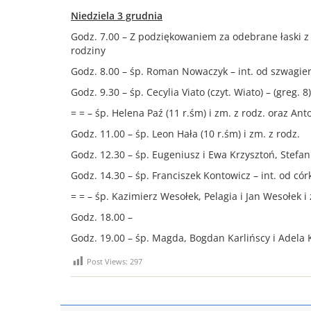
Niedziela 3 grudnia
Godz. 7.00 – Z podziękowaniem za odebrane łaski z o
rodziny
Godz. 8.00 – śp. Roman Nowaczyk – int. od szwagier
Godz. 9.30 – śp. Cecylia Viato (czyt. Wiato) – (greg. 8)
= = – śp. Helena Paź (11 r.śm) i zm. z rodz. oraz An
Godz. 11.00 – śp. Leon Hała (10 r.śm) i zm. z rodz.
Godz. 12.30 – śp. Eugeniusz i Ewa Krzysztoń, Stefani
Godz. 14.30 – śp. Franciszek Kontowicz – int. od cór
= = – śp. Kazimierz Wesołek, Pelagia i Jan Wesołek i 
Godz. 18.00 –
Godz. 19.00 – śp. Magda, Bogdan Karlińscy i Adela 
Post Views:
297