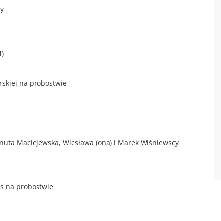
ny
4)
rskiej na probostwie
 Danuta Maciejewska, Wiesława (ona) i Marek Wiśniewscy
as na probostwie