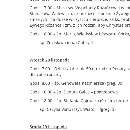
Godz. 17.00 – Msza św. Wspólnoty Różańcowej w int.:
Stanisława Walewicza, członków i członkinie Żywego 
zmarłych i za dusze w czyśćcu cierpiące, za ks. pro
Żywego Różańca i zm. z ich rodzin, aby Chrystus pr
Godz. 18.00 – śp. Maria, Władysław i Ryszard Górk
= = – śp. Zdzisława (ona) Gabryel
Wtorek 28 listopada
Godz. 7.00 – Dziękcz-bł. z ok. 50 r. urodzin Renaty
dla całej rodziny
Godz. 8.00 – śp. Genowefa Kaźmierska (greg. 30)
Godz. 10.00 – śp. Danuta Galas – pogrzebowa
Godz. 18.00 – śp. Stefania Gajewska (9 r.śm) i zm. z
= = – śp. Cecylia Viato (czyt. Wiato) – (greg. 3)
Środa 29 listopada