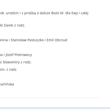
k. urodzin i z prośbą o dalsze Boże bł. dla Ewy i całej
ki Danki z rodz.
tonina i Stanisław Pastuszko i Emil Obrzud
a i Józef Piotrowscy
ki Sławomiry z rodz.
zm. z rodz.
Karlińska