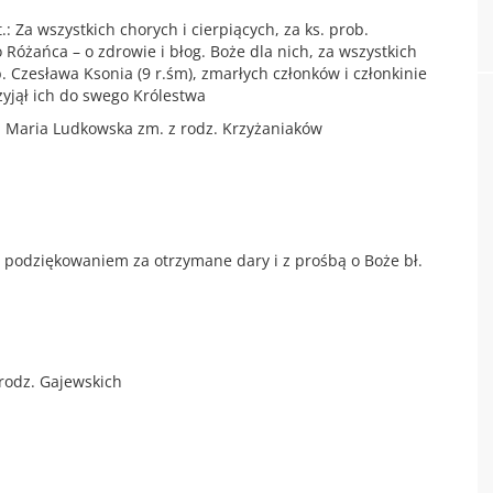
 Za wszystkich chorych i cierpiących, za ks. prob.
Różańca – o zdrowie i błog. Boże dla nich, za wszystkich
b. Czesława Ksonia (9 r.śm), zmarłych członków i członkinie
zyjął ich do swego Królestwa
a, Maria Ludkowska zm. z rodz. Krzyżaniaków
, z podziękowaniem za otrzymane dary i z prośbą o Boże bł.
 rodz. Gajewskich