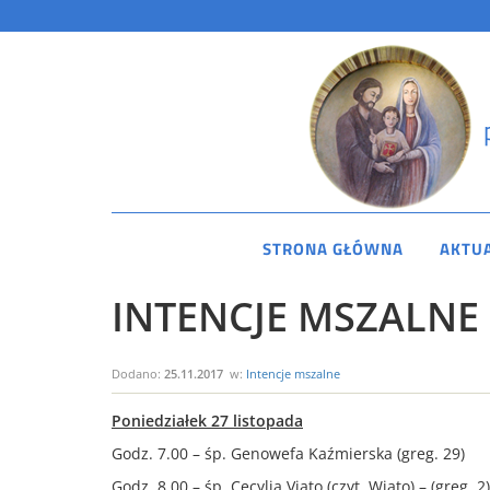
STRONA GŁÓWNA
AKTU
INTENCJE MSZALNE 2
Dodano:
25.11.2017
w:
Intencje mszalne
Poniedziałek 27 listopada
Godz. 7.00 – śp. Genowefa Kaźmierska (greg. 29)
Godz. 8.00 – śp. Cecylia Viato (czyt. Wiato) – (greg. 2)