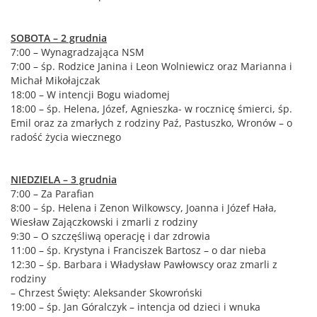
SOBOTA – 2 grudnia
7:00 – Wynagradzająca NSM
7:00 – śp. Rodzice Janina i Leon Wolniewicz oraz Marianna i
Michał Mikołajczak
18:00 – W intencji Bogu wiadomej
18:00 – śp. Helena, Józef, Agnieszka- w rocznicę śmierci, śp.
Emil oraz za zmarłych z rodziny Paź, Pastuszko, Wronów – o
radość życia wiecznego
NIEDZIELA – 3 grudnia
7:00 – Za Parafian
8:00 – śp. Helena i Zenon Wilkowscy, Joanna i Józef Hała,
Wiesław Zajączkowski i zmarli z rodziny
9:30 – O szczęśliwą operację i dar zdrowia
11:00 – śp. Krystyna i Franciszek Bartosz – o dar nieba
12:30 – śp. Barbara i Władysław Pawłowscy oraz zmarli z
rodziny
– Chrzest Święty: Aleksander Skowroński
19:00 – śp. Jan Góralczyk – intencja od dzieci i wnuka