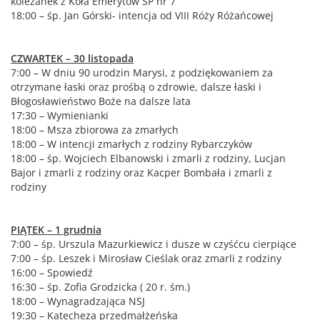
koleżanek z Koła Emerytów SP nr 7
18:00 – śp. Jan Górski- intencja od VIII Róży Różańcowej
CZWARTEK – 30 listopada
7:00 – W dniu 90 urodzin Marysi, z podziękowaniem za
otrzymane łaski oraz prośbą o zdrowie, dalsze łaski i
Błogosławieństwo Boże na dalsze lata
17:30 – Wymienianki
18:00 – Msza zbiorowa za zmarłych
18:00 – W intencji zmarłych z rodziny Rybarczyków
18:00 – śp. Wojciech Elbanowski i zmarli z rodziny, Lucjan
Bajor i zmarli z rodziny oraz Kacper Bombała i zmarli z
rodziny
PIĄTEK – 1 grudnia
7:00 – śp. Urszula Mazurkiewicz i dusze w czyśćcu cierpiące
7:00 – śp. Leszek i Mirosław Cieślak oraz zmarli z rodziny
16:00 – Spowiedź
16:30 – śp. Zofia Grodzicka ( 20 r. śm.)
18:00 – Wynagradzająca NSJ
19:30 – Katecheza przedmałżeńska