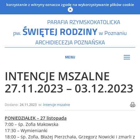
korzystanie z witryny oznacza zgodę na wykorzystywanie plików cookie
PARAFIA RZYMSKOKATOLICKA
ŚWIĘTEJ RODZINY
pw.
w Poznaniu
ARCHIDIECEZJA POZNAŃSKA
MENU
INTENCJE MSZALNE
27.11.2023 – 03.12.2023
Dodano:
24.11.2023
w:
Intencje mszalne
PONIEDZIAŁEK – 27 listopada
7:00 – śp. Zofia Makowska
17:30 – Wymienianki
18:00 – śp. Zofia, Błażej Pierzchała, Grzegorz Nowicki i zmarli z