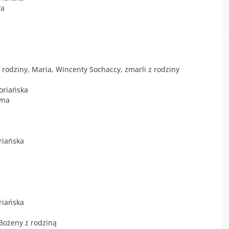
wa
z rodziny, Maria, Wincenty Sochaccy, zmarli z rodziny
oriańska
yna
riańska
riańska
 Bożeny z rodziną