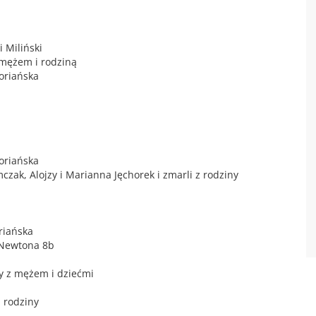
i Miliński
 mężem i rodziną
oriańska
oriańska
mczak, Alojzy i Marianna Jęchorek i zmarli z rodziny
riańska
z Newtona 8b
ry z mężem i dziećmi
d rodziny