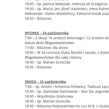
18:00 – śp. Joanna Matysiak- intencja od Grzegorza
18:00 – śp. Maria, Jan, Józef, Kazimierz, Irena Kaźm
Aleksander, Stefan Miedzińscy, Edmund Kozak oraz 
18:30 – Różaniec
WTOREK – 24 października
7:00 – Z okazji 16 urodzin Antoniego i 12 urodzin 
dalsze Boże Błogosławieństwo
17:00 – Różaniec dla dzieci
18:00 – W 24 rocznicę ślubu Moniki i Leszka, z pod
Błogosławieństwo dla całej rodziny
18:00 – śp. Marian Grzeczka
18:30 – Różaniec
ŚRODA – 25 października
7:00 – śp. Antoni i Antonina Orłowscy, Tadeusz Łącz
10.30 – śp. Stanisław Stachowski – Msz Św. pogrze
18.00 – Wspólnota różańcowa
18.00 – śp. Marian Grzeczka
18:30 – Różaniec/Nabożeństwo ku czci M.B. z Guad