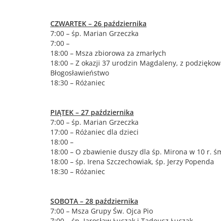
CZWARTEK – 26 października
7:00 – śp. Marian Grzeczka
7:00 –
18:00 – Msza zbiorowa za zmarłych
18:00 – Z okazji 37 urodzin Magdaleny, z podziękow
Błogosławieństwo
18:30 – Różaniec
PIĄTEK – 27 października
7:00 – śp. Marian Grzeczka
17:00 – Różaniec dla dzieci
18:00 –
18:00 – O zbawienie duszy dla śp. Mirona w 10 r. ś
18:00 – śp. Irena Szczechowiak, śp. Jerzy Popenda
18:30 – Różaniec
SOBOTA – 28 października
7:00 – Msza Grupy Św. Ojca Pio
7:00 – śp. Jarosław Łuczak i Tadeusz Łuczak