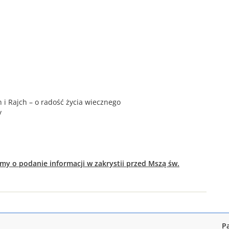
h i Rajch – o radość życia wiecznego
y
imy o podanie informacji w zakrystii przed Mszą św.
P