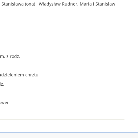
, Stanisława (ona) i Władysław Rudner, Maria i Stanisław
zm. z rodz.
 udzieleniem chrztu
dz.
kower