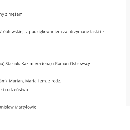
liny z mężem
y Wróblewskiej, z podziękowaniem za otrzymane łaski i z
(ona) Stasiak, Kazimiera (ona) i Roman Ostrowscy
.śm), Marian, Maria i zm. z rodz.
ce i rodzeństwo
Stanisław Martyłowie