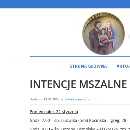
STRONA GŁÓWNA
AKTU
INTENCJE MSZALNE 2
Dodano:
19.01.2018
w:
Intencje mszalne
Poniedziałek 22 stycznia
Godz. 7.00 – śp. Ludwika (ona) Kocińska – greg. 28
Godz. 8.00 – śp. Bożena Osmólska – Piskorska, zm. z