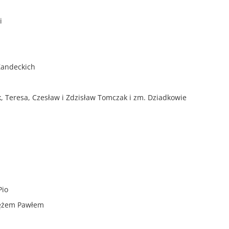
i
 Zandeckich
ek, Teresa, Czesław i Zdzisław Tomczak i zm. Dziadkowie
Pio
 mężem Pawłem