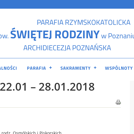
PARAFIA RZYMSKOKATOLICKA
ŚWIĘTEJ RODZINY
pw.
w Poznani
ARCHIDIECEZJA POZNAŃSKA
ALNOŚCI
PARAFIA
SAKRAMENTY
WSPÓLNOTY
2.01 – 28.01.2018
 rodz. Osmólskich i Piskorskich