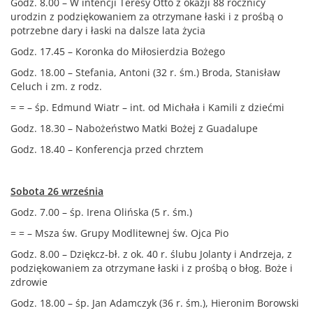
Godz. 8.00 – W intencji Teresy Otto z okazji 88 rocznicy
urodzin z podziękowaniem za otrzymane łaski i z prośbą o
potrzebne dary i łaski na dalsze lata życia
Godz. 17.45 – Koronka do Miłosierdzia Bożego
Godz. 18.00 – Stefania, Antoni (32 r. śm.) Broda, Stanisław
Celuch i zm. z rodz.
= = – śp. Edmund Wiatr – int. od Michała i Kamili z dziećmi
Godz. 18.30 – Nabożeństwo Matki Bożej z Guadalupe
Godz. 18.40 – Konferencja przed chrztem
Sobota 26 września
Godz. 7.00 – śp. Irena Olińska (5 r. śm.)
= = – Msza św. Grupy Modlitewnej św. Ojca Pio
Godz. 8.00 – Dziękcz-bł. z ok. 40 r. ślubu Jolanty i Andrzeja, z
podziękowaniem za otrzymane łaski i z prośbą o błog. Boże i
zdrowie
Godz. 18.00 – śp. Jan Adamczyk (36 r. śm.), Hieronim Borowski