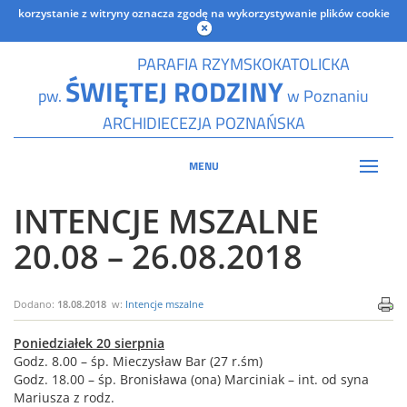
korzystanie z witryny oznacza zgodę na wykorzystywanie plików cookie
PARAFIA RZYMSKOKATOLICKA
ŚWIĘTEJ RODZINY
pw.
w Poznaniu
ARCHIDIECEZJA POZNAŃSKA
MENU
INTENCJE MSZALNE
20.08 – 26.08.2018
Dodano:
18.08.2018
w:
Intencje mszalne
Poniedziałek 20 sierpnia
Godz. 8.00 – śp. Mieczysław Bar (27 r.śm)
Godz. 18.00 – śp. Bronisława (ona) Marciniak – int. od syna
Mariusza z rodz.