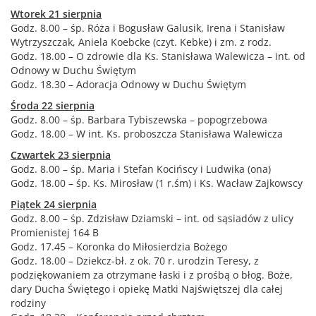
Wtorek 21 sierpnia
Godz. 8.00 – śp. Róża i Bogusław Galusik, Irena i Stanisław
Wytrzyszczak, Aniela Koebcke (czyt. Kebke) i zm. z rodz.
Godz. 18.00 – O zdrowie dla Ks. Stanisława Walewicza – int. od
Odnowy w Duchu Świętym
Godz. 18.30 – Adoracja Odnowy w Duchu Świętym
Środa 22 sierpnia
Godz. 8.00 – śp. Barbara Tybiszewska – popogrzebowa
Godz. 18.00 – W int. Ks. proboszcza Stanisława Walewicza
Czwartek 23 sierpnia
Godz. 8.00 – śp. Maria i Stefan Kocińscy i Ludwika (ona)
Godz. 18.00 – śp. Ks. Mirosław (1 r.śm) i Ks. Wacław Zajkowscy
Piątek 24 sierpnia
Godz. 8.00 – śp. Zdzisław Dziamski – int. od sąsiadów z ulicy
Promienistej 164 B
Godz. 17.45 – Koronka do Miłosierdzia Bożego
Godz. 18.00 – Dziekcz-bł. z ok. 70 r. urodzin Teresy, z
podziękowaniem za otrzymane łaski i z prośbą o błog. Boże,
dary Ducha Świętego i opiekę Matki Najświętszej dla całej
rodziny