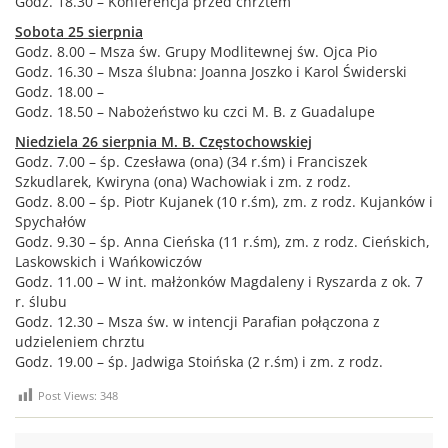
Godz. 18.30 – Konferencja przed chrztem
Sobota 25 sierpnia
Godz. 8.00 – Msza św. Grupy Modlitewnej św. Ojca Pio
Godz. 16.30 – Msza ślubna: Joanna Joszko i Karol Świderski
Godz. 18.00 –
Godz. 18.50 – Nabożeństwo ku czci M. B. z Guadalupe
Niedziela 26 sierpnia M. B. Częstochowskiej
Godz. 7.00 – śp. Czesława (ona) (34 r.śm) i Franciszek
Szkudlarek, Kwiryna (ona) Wachowiak i zm. z rodz.
Godz. 8.00 – śp. Piotr Kujanek (10 r.śm), zm. z rodz. Kujanków i
Spychałów
Godz. 9.30 – śp. Anna Cieńska (11 r.śm), zm. z rodz. Cieńskich,
Laskowskich i Wańkowiczów
Godz. 11.00 – W int. małżonków Magdaleny i Ryszarda z ok. 7
r. ślubu
Godz. 12.30 – Msza św. w intencji Parafian połączona z
udzieleniem chrztu
Godz. 19.00 – śp. Jadwiga Stoińska (2 r.śm) i zm. z rodz.
Post Views:
348