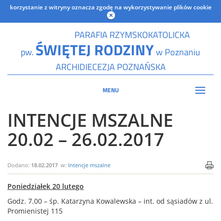
korzystanie z witryny oznacza zgodę na wykorzystywanie plików cookie
PARAFIA RZYMSKOKATOLICKA
ŚWIĘTEJ RODZINY
pw.
w Poznaniu
ARCHIDIECEZJA POZNAŃSKA
MENU
INTENCJE MSZALNE
20.02 – 26.02.2017
Dodano:
18.02.2017
w:
Intencje mszalne
Poniedziałek 20 lutego
Godz. 7.00 – śp. Katarzyna Kowalewska – int. od sąsiadów z ul.
Promienistej 115