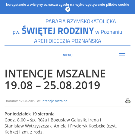
korzystanie z witryny oznacza zgodę na wykorzystywanie plików cookie
PARAFIA RZYMSKOKATOLICKA
ŚWIĘTEJ RODZINY
pw.
w Poznaniu
ARCHIDIECEZJA POZNAŃSKA
MENU
INTENCJE MSZALNE
19.08 – 25.08.2019
Dodano:
17.08.2019
w:
Intencje mszalne
Poniedziałek 19 sierpnia
Godz. 8.00 – śp. Róża i Bogusław Galusik, Irena i
Stanisław Wytrzyszczak, Aniela i Fryderyk Koebcke (czyt.
Kebke) i zm. z rodz.