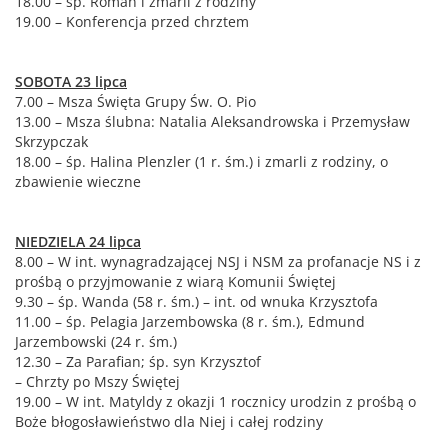
18.00 – śp. Roman i zmarli z rodziny
19.00 – Konferencja przed chrztem
SOBOTA 23 lipca
7.00 – Msza Święta Grupy Św. O. Pio
13.00 – Msza ślubna: Natalia Aleksandrowska i Przemysław
Skrzypczak
18.00 – śp. Halina Plenzler (1 r. śm.) i zmarli z rodziny, o
zbawienie wieczne
NIEDZIELA 24 lipca
8.00 – W int. wynagradzającej NSJ i NSM za profanacje NS i z
prośbą o przyjmowanie z wiarą Komunii Świętej
9.30 – śp. Wanda (58 r. śm.) – int. od wnuka Krzysztofa
11.00 – śp. Pelagia Jarzembowska (8 r. śm.), Edmund
Jarzembowski (24 r. śm.)
12.30 – Za Parafian; śp. syn Krzysztof
– Chrzty po Mszy Świętej
19.00 – W int. Matyldy z okazji 1 rocznicy urodzin z prośbą o
Boże błogosławieństwo dla Niej i całej rodziny