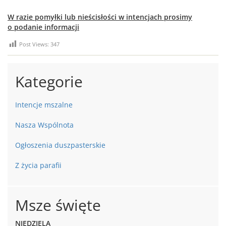
W razie pomyłki lub nieścisłości w intencjach prosimy
o podanie informacji
Post Views:
347
Kategorie
Intencje mszalne
Nasza Wspólnota
Ogłoszenia duszpasterskie
Z życia parafii
Msze święte
NIEDZIELA