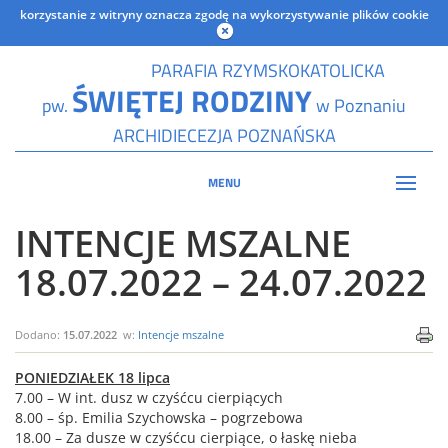
korzystanie z witryny oznacza zgodę na wykorzystywanie plików cookie
PARAFIA RZYMSKOKATOLICKA
ŚWIĘTEJ RODZINY
pw.
w Poznaniu
ARCHIDIECEZJA POZNAŃSKA
MENU
INTENCJE MSZALNE
18.07.2022 – 24.07.2022
Dodano:
15.07.2022
w:
Intencje mszalne
PONIEDZIAŁEK 18 lipca
7.00 – W int. dusz w czyśćcu cierpiących
8.00 – śp. Emilia Szychowska – pogrzebowa
18.00 – Za dusze w czyśćcu cierpiące, o łaskę nieba