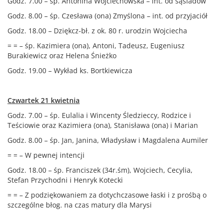
Godz. 7.00 – śp. Antonina Wojciechowska – int. od sąsiadów
Godz. 8.00 – śp. Czesława (ona) Zmyślona – int. od przyjaciół
Godz. 18.00 – Dziękcz-bł. z ok. 80 r. urodzin Wojciecha
= = – śp. Kazimiera (ona), Antoni, Tadeusz, Eugeniusz
Burakiewicz oraz Helena Śnieżko
Godz. 19.00 – Wykład ks. Bortkiewicza
Czwartek 21 kwietnia
Godz. 7.00 – śp. Eulalia i Wincenty Śledzieccy, Rodzice i
Teściowie oraz Kazimiera (ona), Stanisława (ona) i Marian
Godz. 8.00 – śp. Jan, Janina, Władysław i Magdalena Aumiler
= = – W pewnej intencji
Godz. 18.00 – śp. Franciszek (34r.śm), Wojciech, Cecylia,
Stefan Przychodni i Henryk Kotecki
= = – Z podziękowaniem za dotychczasowe łaski i z prośbą o
szczególne błog. na czas matury dla Marysi