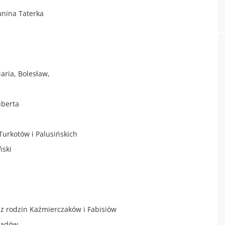
Janina Taterka
aria, Bolesław,
uberta
 Turkotów i Palusińskich
ński
. z rodzin Kaźmierczaków i Fabisiów
siadów