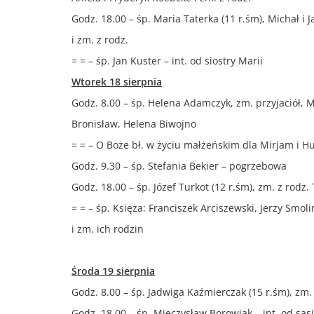
Godz. 18.00 – śp. Maria Taterka (11 r.śm), Michał i 
i zm. z rodz.
= = – śp. Jan Kuster – int. od siostry Marii
Wtorek 18 sierpnia
Godz. 8.00 – śp. Helena Adamczyk, zm. przyjaciół, M
Bronisław, Helena Biwojno
= = – O Boże bł. w życiu małżeńskim dla Mirjam i H
Godz. 9.30 – śp. Stefania Bekier – pogrzebowa
Godz. 18.00 – śp. Józef Turkot (12 r.śm), zm. z rodz.
= = – śp. Księża: Franciszek Arciszewski, Jerzy Smoli
i zm. ich rodzin
Środa 19 sierpnia
Godz. 8.00 – śp. Jadwiga Kaźmierczak (15 r.śm), zm
Godz. 18.00 – śp. Mieczysław Borowiak – int. od są