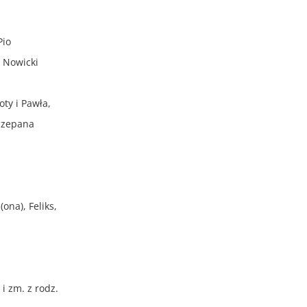
Pio
z Nowicki
oty i Pawła,
zczepana
ona), Feliks,
 i zm. z rodz.