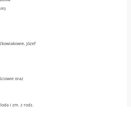
śm)
ćkowiakowie, Józef
eściowie oraz
loda i zm. z rodz.