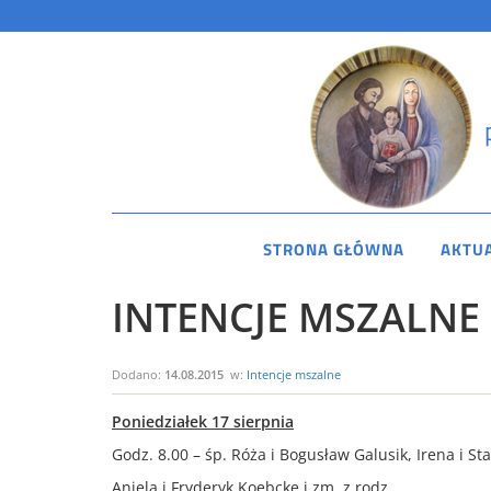
STRONA GŁÓWNA
AKTU
INTENCJE MSZALNE 1
Dodano:
14.08.2015
w:
Intencje mszalne
Poniedziałek 17 sierpnia
Godz. 8.00 – śp. Róża i Bogusław Galusik, Irena i S
Aniela i Fryderyk Koebcke i zm. z rodz.