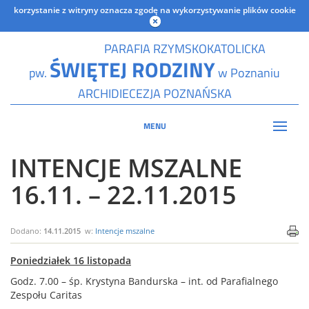
korzystanie z witryny oznacza zgodę na wykorzystywanie plików cookie
PARAFIA RZYMSKOKATOLICKA
ŚWIĘTEJ RODZINY
pw.
w Poznaniu
ARCHIDIECEZJA POZNAŃSKA
MENU
INTENCJE MSZALNE
16.11. – 22.11.2015
Dodano:
14.11.2015
w:
Intencje mszalne
Poniedziałek 16 listopada
Godz. 7.00 – śp. Krystyna Bandurska – int. od Parafialnego
Zespołu Caritas