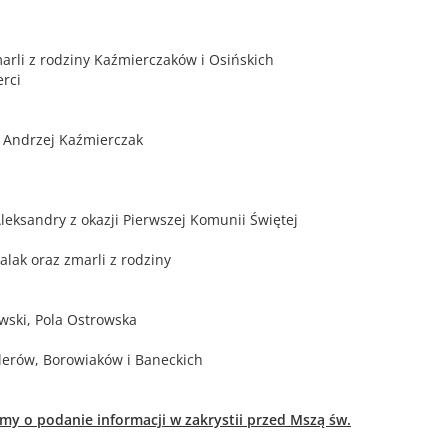
zmarli z rodziny Kaźmierczaków i Osińskich
erci
, Andrzej Kaźmierczak
Aleksandry z okazji Pierwszej Komunii Świętej
lak oraz zmarli z rodziny
wski, Pola Ostrowska
illerów, Borowiaków i Baneckich
imy o podanie informacji w zakrystii przed Mszą św.