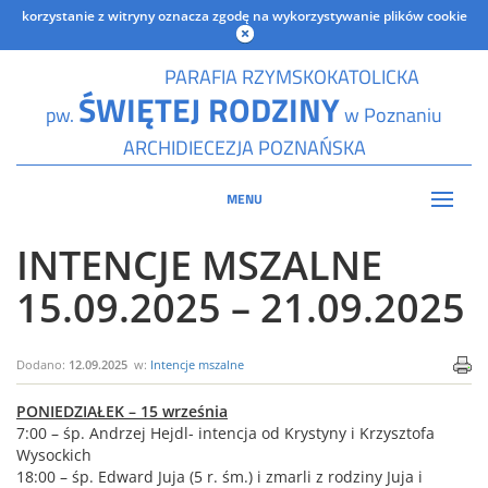
korzystanie z witryny oznacza zgodę na wykorzystywanie plików cookie
PARAFIA RZYMSKOKATOLICKA
ŚWIĘTEJ RODZINY
pw.
w Poznaniu
ARCHIDIECEZJA POZNAŃSKA
MENU
INTENCJE MSZALNE
15.09.2025 – 21.09.2025
Dodano:
12.09.2025
w:
Intencje mszalne
PONIEDZIAŁEK – 15 września
7:00 – śp. Andrzej Hejdl- intencja od Krystyny i Krzysztofa
Wysockich
18:00 – śp. Edward Juja (5 r. śm.) i zmarli z rodziny Juja i