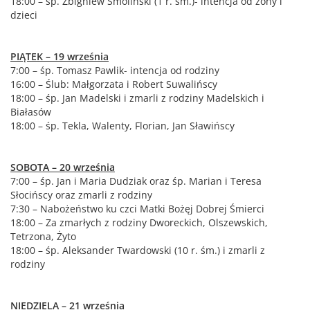
18:00 – śp. Zbigniew Smoliński (1 r. śm.)- intencja od żony i
dzieci
PIĄTEK – 19 września
7:00 – śp. Tomasz Pawlik- intencja od rodziny
16:00 – Ślub: Małgorzata i Robert Suwalińscy
18:00 – śp. Jan Madelski i zmarli z rodziny Madelskich i
Białasów
18:00 – śp. Tekla, Walenty, Florian, Jan Sławińscy
SOBOTA – 20 września
7:00 – śp. Jan i Maria Dudziak oraz śp. Marian i Teresa
Słocińscy oraz zmarli z rodziny
7:30 – Nabożeństwo ku czci Matki Bożęj Dobrej Śmierci
18:00 – Za zmarłych z rodziny Dworeckich, Olszewskich,
Tetrzona, Żyto
18:00 – śp. Aleksander Twardowski (10 r. śm.) i zmarli z
rodziny
NIEDZIELA – 21 września