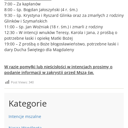
7:00 – Za kapłanów
8:00 – śp. Bogdan Jałoszyński (4 r. śm.)
9:30 – śp. Krystyna i Ryszard Glinka oraz za zmarłych z rodziny
Glinków i Szymańskich
11:00 – śp. Jan Woźniak (18 r. śm.) i zmarli z rodziny
12:30 – W intencji wnuków Teresy, Karola i Jana, z prośbą o
potrzebne łaski i opiekę Matki Bożej
19:00 – Z prośbą o Boże błogosławieństwo, potrzebne łaski i
dary Ducha Świętego dla Magdaleny
W razie pomyłki lub nieścisłości w intencjach prosimy o
podanie informacji w zakrystii przed Mszą św.
Post Views:
340
Kategorie
Intencje mszalne
Nasza Wspólnota