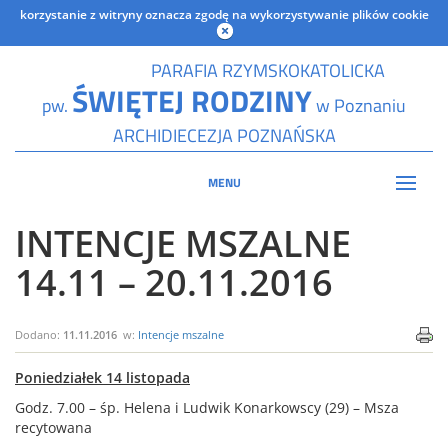
korzystanie z witryny oznacza zgodę na wykorzystywanie plików cookie
PARAFIA RZYMSKOKATOLICKA
ŚWIĘTEJ RODZINY
pw.
w Poznaniu
ARCHIDIECEZJA POZNAŃSKA
MENU
INTENCJE MSZALNE
14.11 – 20.11.2016
Dodano:
11.11.2016
w:
Intencje mszalne
Poniedziałek 14 listopada
Godz. 7.00 – śp. Helena i Ludwik Konarkowscy (29) – Msza
recytowana