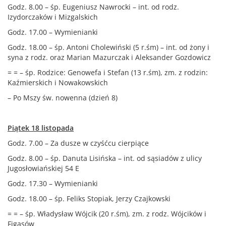
Godz. 8.00 – śp. Eugeniusz Nawrocki – int. od rodz.
Izydorczaków i Mizgalskich
Godz. 17.00 – Wymienianki
Godz. 18.00 – śp. Antoni Cholewiński (5 r.śm) – int. od żony i
syna z rodz. oraz Marian Mazurczak i Aleksander Gozdowicz
= = – śp. Rodzice: Genowefa i Stefan (13 r.śm), zm. z rodzin:
Kaźmierskich i Nowakowskich
– Po Mszy św. nowenna (dzień 8)
Piątek 18 listopada
Godz. 7.00 – Za dusze w czyśćcu cierpiące
Godz. 8.00 – śp. Danuta Lisińska – int. od sąsiadów z ulicy
Jugosłowiańskiej 54 E
Godz. 17.30 – Wymienianki
Godz. 18.00 – śp. Feliks Stopiak, Jerzy Czajkowski
= = – śp. Władysław Wójcik (20 r.śm), zm. z rodz. Wójcików i
Figasów