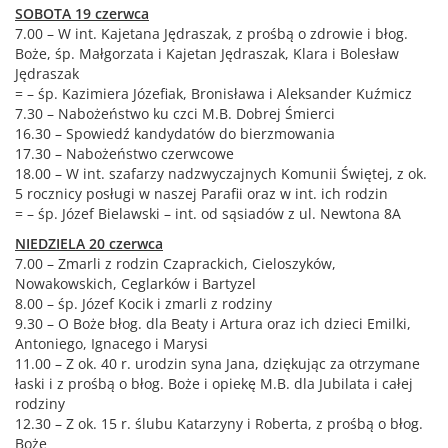
SOBOTA ​​​​​19 czerwca​​​​
7.00 – W int. Kajetana Jędraszak, z prośbą o zdrowie i błog.
Boże, śp. Małgorzata i Kajetan Jędraszak, Klara i Bolesław
Jędraszak
= – śp. Kazimiera Józefiak, Bronisława i Aleksander Kuźmicz
7.30 – Nabożeństwo ku czci M.B. Dobrej Śmierci
16.30 – Spowiedź kandydatów do bierzmowania
17.30 – Nabożeństwo czerwcowe
18.00 – W int. szafarzy nadzwyczajnych Komunii Świętej, z ok.
5 rocznicy posługi w naszej Parafii oraz w int. ich rodzin
= – śp. Józef Bielawski – int. od sąsiadów z ul. Newtona 8A
NIEDZIELA ​​​​​20 czerwca
7.00 – Zmarli z rodzin Czaprackich, Cieloszyków,
Nowakowskich, Ceglarków i Bartyzel
8.00 – śp. Józef Kocik i zmarli z rodziny
9.30 – O Boże błog. dla Beaty i Artura oraz ich dzieci Emilki,
Antoniego, Ignacego i Marysi
11.00 – Z ok. 40 r. urodzin syna Jana, dziękując za otrzymane
łaski i z prośbą o błog. Boże i opiekę M.B. dla Jubilata i całej
rodziny
12.30 – Z ok. 15 r. ślubu Katarzyny i Roberta, z prośbą o błog.
Boże