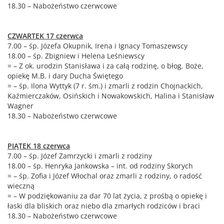
18.30 – Nabożeństwo czerwcowe
CZWARTEK​​​​ 17 czerwca
7.00 – śp. Józefa Okupnik, Irena i Ignacy Tomaszewscy
18.00 – śp. Zbigniew i Helena Leśniewscy
= – Z ok. urodzin Stanisława i za całą rodzinę, o błog. Boże,
opiekę M.B. i dary Ducha Świętego
= – śp. Ilona Wyttyk (7 r. śm.) i zmarli z rodzin Chojnackich,
Kaźmierczaków, Osińskich i Nowakowskich, Halina i Stanisław
Wagner
18.30 – Nabożeństwo czerwcowe
PIĄTEK ​​​​​18 czerwca​​​​
7.00 – śp. Józef Zamrzycki i zmarli z rodziny
18.00 – śp. Henryka Jankowska – int. od rodziny Skorych
= – śp. Zofia i Józef Włochal oraz zmarli z rodziny, o radość
wieczną
= – W podziękowaniu za dar 70 lat życia, z prośbą o opiekę i
łaski dla bliskich oraz niebo dla zmarłych rodziców i braci
18.30 – Nabożeństwo czerwcowe