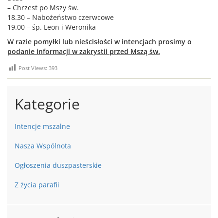
– Chrzest po Mszy św.
18.30 – Nabożeństwo czerwcowe
19.00 – śp. Leon i Weronika
W razie pomyłki lub nieścisłości w intencjach prosimy o
podanie informacji w zakrystii przed Mszą św.
Post Views:
393
Kategorie
Intencje mszalne
Nasza Wspólnota
Ogłoszenia duszpasterskie
Z życia parafii