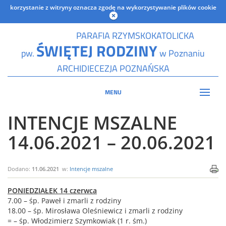
korzystanie z witryny oznacza zgodę na wykorzystywanie plików cookie
PARAFIA RZYMSKOKATOLICKA
ŚWIĘTEJ RODZINY
pw.
w Poznaniu
ARCHIDIECEZJA POZNAŃSKA
MENU
INTENCJE MSZALNE
14.06.2021 – 20.06.2021
Dodano:
11.06.2021
w:
Intencje mszalne
PONIEDZIAŁEK​​​​ 14 czerwca
7.00 – śp. Paweł i zmarli z rodziny
18.00 – śp. Mirosława Oleśniewicz i zmarli z rodziny
= – śp. Włodzimierz Szymkowiak (1 r. śm.)